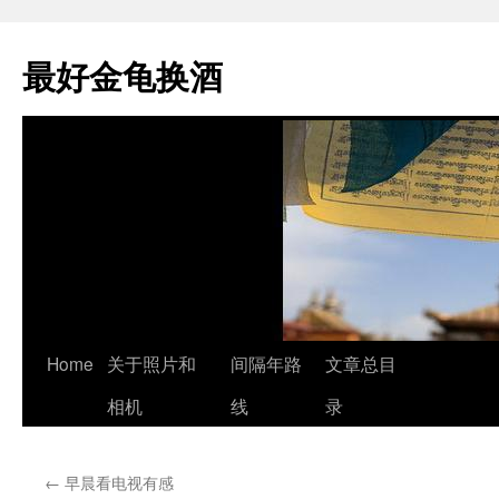
最好金龟换酒
Skip
Home
关于照片和
间隔年路
文章总目
to
相机
线
录
content
←
早晨看电视有感