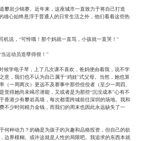
道攀岩少锦赛。近年来，这座城市一直致力于将自己打造
府的雄心始终悬浮于普通人的日常生活之外，他们看着这些热
”司机说，“可怜哦！那个妈就一直骂，小孩就一直哭！”
“当运动员造孽得很！”
小时候学电子琴，上了几次课不喜欢，爸妈便由着我，说不学
之意，我们也不认为自己属于“鸡娃”式父母。当然，她也算
率（一周两次）更远不及赛事中那些佼佼者（至少一周四、
是觉得她尚未竭尽潜能，又或者是为那些“沉没成本”心有不
于香港少有攀岩高墙，每次都需跨城前往深圳的场地。我和
费不少时间精力金钱，而我们的周末也因此永远缺失了一
于何种动力？的确是为孩子的兴趣和品格投资，但自己的欲
，边界模糊。或许这就是人性的局限吧。我追求的东西本就