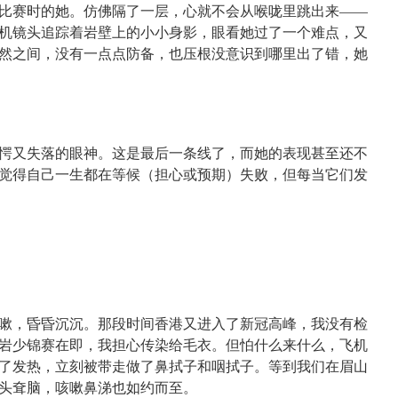
比赛时的她。仿佛隔了一层，心就不会从喉咙里跳出来——
机镜头追踪着岩壁上的小小身影，眼看她过了一个难点，又
然之间，没有一点点防备，也压根没意识到哪里出了错，她
愕又失落的眼神。这是最后一条线了，而她的表现甚至还不
觉得自己一生都在等候（担心或预期）失败，但每当它们发
嗽，昏昏沉沉。那段时间香港又进入了新冠高峰，我没有检
岩少锦赛在即，我担心传染给毛衣。但怕什么来什么，飞机
了发热，立刻被带走做了鼻拭子和咽拭子。等到我们在眉山
头耷脑，咳嗽鼻涕也如约而至。