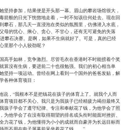
她坚持参加，结果便是开头那一幕。眉山的攀岩场馆很大，
毒箭般的日光下恍惚地走着，一时不知该往何处去。现在回
到攀石，那几天一直浸泡在类似的氛围里，仿佛潜入水底，
父母的忧心、揪心、贪心、不甘心，还有无可避免的失落
就能进攀石决赛。是啊，如果不生病就好了。可是，真的已经
心里那个小人较劲呢？
国高手如林，竞争激烈。尽管毛衣在香港时不时能捞着个奖
就算没有生病，要进前二十也很勉强。我们的初心相当单
她坚持一项运动。曾经在网上看到一个国外的爸爸发贴，解
学各种体育项目：
山地说，“我根本不是把钱花在孩子的体育上了。就我个人而
体育项目都不关心。我只是为我孩子已经精疲力竭但最终又
我孩子学会了遵守纪律、专注和奉献花了钱，为他学会了照
，为他学会了在没有取得期望的排名或头衔时能面对挫折、
全力花了钱，为他懂得为小小的成就而自豪并为长远目标而
场而不用在电子屏幕前呆坐着花了钱……”