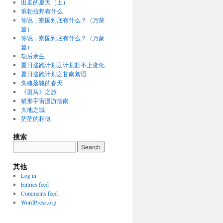
出走的夏天（上）
琅勃拉邦有什么
你说，寮国到底有什么？（万荣
篇）
你说，寮国到底有什么？（万象
篇）
劫后余生
夏日逃跑计划之计划赶不上变化
夏日逃跑计划之甘南絮语
失魂落魄的春天
《斑马》之旅
猫形宇宙漫游指南
大地之城
茫茫的相似
搜索
其他
Log in
Entries feed
Comments feed
WordPress.org