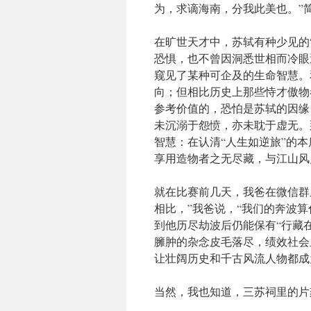
为，求谪海南，分我此美也。”
在旷世天才中，苏轼有种少见的
恐惧，也不曾因洞悉世相而冷眼
窥见了某种可企及的生命智慧。
向；但相比历史上那些恃才傲物
参考价值的，恐怕是苏轼的因缘
未沉溺于怨愤，亦未耽于虚无。
智慧：在认清“人生如逆旅”的
享用造物者之无尽藏，与江山风
就在比赛前几天，我爸在微信群
相比，”我爸说，“我们的奔波
到他历尽劫波后仍能保有“行藏
臃肿的杂念皮毛落尽，绩效社会
让壮阔历史和千古风流人物都成
当然，我也知道，三苏祠里的片