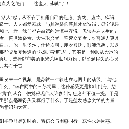
简直为之绝倒——这也太“苏轼”了！
“活人”感，从不吝于袒露自己的焦虑、贪馋、虚荣、软弱、
遁世。人人都爱苏轼，与其说是仰慕其才华造诣，毋宁说是
和他一样，我们都在命运的洪流中浮沉，无法左右人生的走
者、愤世嫉俗者、舍生取义者、誓死立节者，对普通人更具
自适。他一生多舛，仕途坎坷，屡次被贬，颠沛流离，却既
那些被反复称道的“乐观”与“旷达”，其实是一种顺从命运的
本质后，选择以审美的眼光关照世间万物，以超越得失的心灵
月共有千古。
里发来一个视频，是苏轼一生轨迹在地图上的动线。“与他
算什么。”坐在雨中的三苏祠里，这种感受更是排山倒海。想
在我”的从容，便觉得现代人许多纠结焦虑都不值一提。于是
里那点毫厘得失又算得了什么。于是益发感念文学的力量，
为意识的大河。
刻平静只是暂时的。我仍会与困惑同行，或许永远困惑。