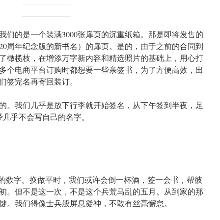
我们的是一个装满3000张扉页的沉重纸箱。那是即将发售的
20周年纪念版的新书名）的扉页。是的，由于之前的合同到
了橄榄枝，在增添万字新内容和精选照片的基础上，用心打
多个电商平台订购时都想要一些亲签书，为了方便高效，出
们签完名再寄回装订。
玩笑的。我们几乎是放下行李就开始签名，从下午签到半夜，足
经几乎不会写自己的名字。
可叹的数字。换做平时，我们或许会倒一杯酒，签一会书，帮彼
初。但不是这一次，不是这个兵荒马乱的五月。从到家的那
键。我们得像士兵般屏息凝神，不敢有丝毫懈怠。