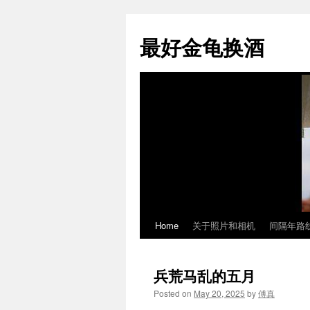
最好金龟换酒
Home
关于照片和相机
间隔年路
Skip
to
兵荒马乱的五月
content
Posted on
May 20, 2025
by
傅真