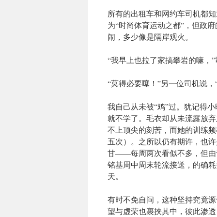
所有的出租车和网约车司机都知
为“时尚体育运动之都”，但政
闹，多少像是隔岸观火。
“我早上也拉了家搞攀岩的嘛，
“莫得必要噻！”另一位司机说，
我自己从未被“鸡”过。犹记得
就不学了。毛衣却从未流露放弃
不上顶尖的刻苦，而她的训练频
五次）。之所以仍有期许，也许
甘——每周两次看似不多，但由
铭基周中周末轮流接送，的确耗
天。
有时不免自问，这种坚持究竟源
望与虚荣也裹挟其中，彼此渗透