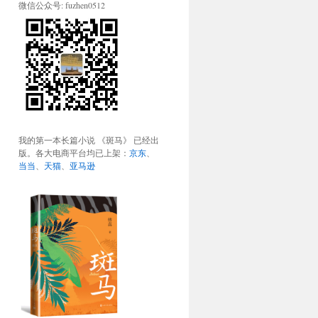
微信公众号: fuzhen0512
我的第一本长篇小说 《斑马》 已经出
版。各大电商平台均已上架：
京东
、
当当
、
天猫
、
亚马逊