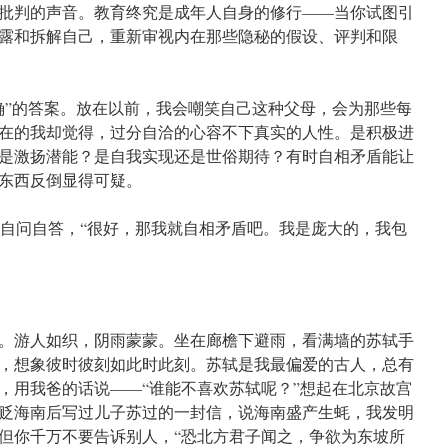
批判的声音。教育终究是成年人自身的修行——当你试图引
露和拆解自己，重新审视内在那些隐秘的假设、评判和限
确”的答案。放在以前，我会嘲笑自己这种父母，会为那些每
在的我却觉得，过分自洽的心容不下真实的人性。是积极进
是激扬潜能？是自我实现还是世俗期待？有时自相矛盾能让
东西反倒显得可疑。
特曼自问自答，“很好，那我就自相矛盾吧。我是庞大的，我包
。游人如织，阴雨蒙蒙。坐在廊檐下避雨，看满墙的苏轼手
，想象彼时彼刻如此时此刻。苏轼是我最偏爱的古人，总有
，用我爸的话说——“谁能不喜欢苏轼呢？”想起在北京故宫
贬海南后写过儿子苏过的一封信，说海南盛产生蚝，我发明
但你千万不要告诉别人，“恐北方君子闻之，争欲为东坡所