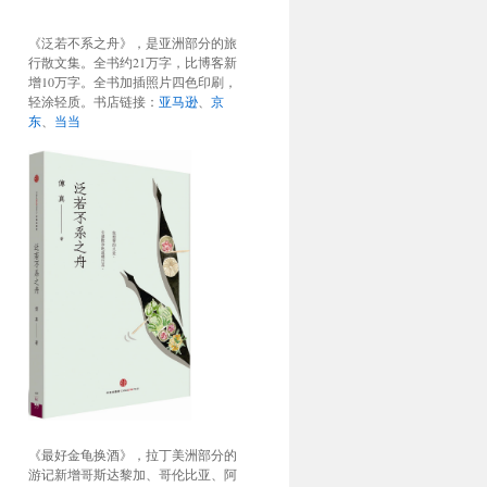
《泛若不系之舟》，是亚洲部分的旅
行散文集。全书约21万字，比博客新
增10万字。全书加插照片四色印刷，
轻涂轻质。书店链接：
亚马逊
、
京
东
、
当当
《最好金龟换酒》，拉丁美洲部分的
游记新增哥斯达黎加、哥伦比亚、阿