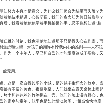
明知努力本身才是意义，为什么我们仍会为结果而失落？为
随着她技术精进，心智坚强，我们的贪念却为何日益膨胀？
身后，我看着她稳稳举着手机拍摄的手，忍不住想知道“胜
脏狂跳的时刻，我也清楚地知道那不只是得失心在作祟，而
感到焦虑和失望：对孩子的期许有悖我内心的准则——人不该
。作为一个中年人，早已和自己的才能限度达成了妥协，又
？
梦一般无用。
逛。这是一座自得其乐的小城，是苏轼毕生怀念的故乡。当
店都有不俗的美食。夜幕刚至，人们就坐在露天桌椅上喝起
，烤串和钵钵鸡的竹签摞在一旁。他们的脸上没有野心，也
己的家乡与童年，似乎也是如此恬淡悠闲，“相当愉快地度