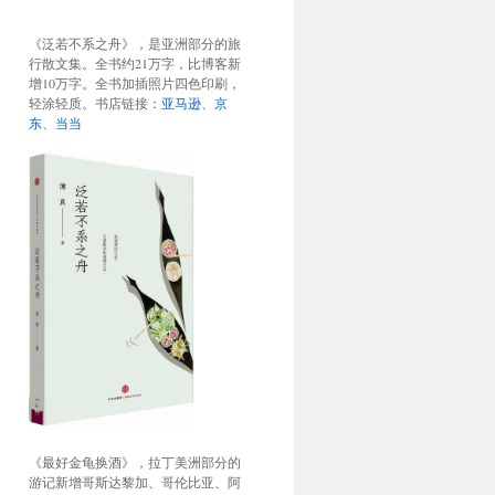
《泛若不系之舟》，是亚洲部分的旅
行散文集。全书约21万字，比博客新
增10万字。全书加插照片四色印刷，
轻涂轻质。书店链接：
亚马逊
、
京
东
、
当当
《最好金龟换酒》，拉丁美洲部分的
游记新增哥斯达黎加、哥伦比亚、阿