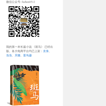
微信公众号: fuzhen0512
我的第一本长篇小说 《斑马》 已经出
版。各大电商平台均已上架：
京东
、
当当
、
天猫
、
亚马逊