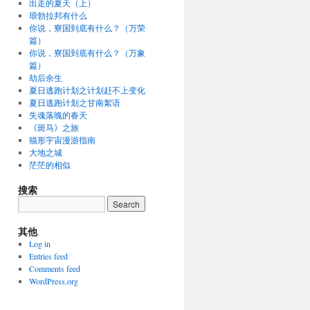
出走的夏天（上）
琅勃拉邦有什么
你说，寮国到底有什么？（万荣
篇）
你说，寮国到底有什么？（万象
篇）
劫后余生
夏日逃跑计划之计划赶不上变化
夏日逃跑计划之甘南絮语
失魂落魄的春天
《斑马》之旅
猫形宇宙漫游指南
大地之城
茫茫的相似
搜索
其他
Log in
Entries feed
Comments feed
WordPress.org