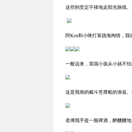
这些则坚定不移地走阳光路线。
阿Ken和小咪打算跳海殉情，
一般说来，英国小孩从小就不怕
这是我画的戴斗笠撑船的渔翁。
老傅我手提一瓶啤酒，醉醺醺地