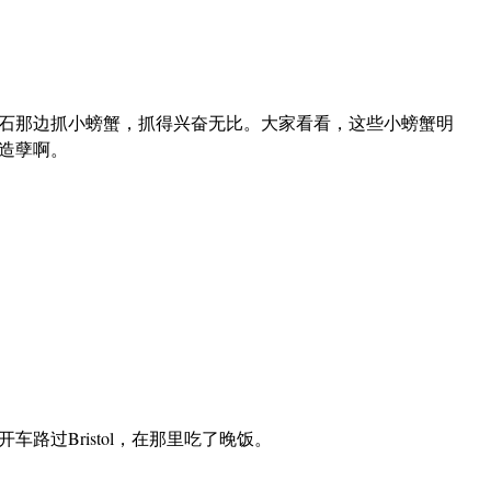
石那边抓小螃蟹，抓得兴奋无比。大家看看，这些小螃蟹明
造孽啊。
路过Bristol，在那里吃了晚饭。