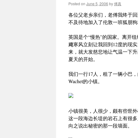
Posted on
June 5, 2006
by
傅真
各位父老乡亲们，老傅我终于回
不及待地加入了伦敦一班狐朋狗
英国是个“慢热”的国家。离开
飕寒风立刻让我回到12度的现
来，就大发慈悲地让气温一下升
夏天的开始。
我们一行17人，租了一辆小巴，
Wachet的小镇。
小镇很美，人很少，颇有些世外
这一段海边长堤的岩石上有很多
向之说出秘密的那一段墙面。