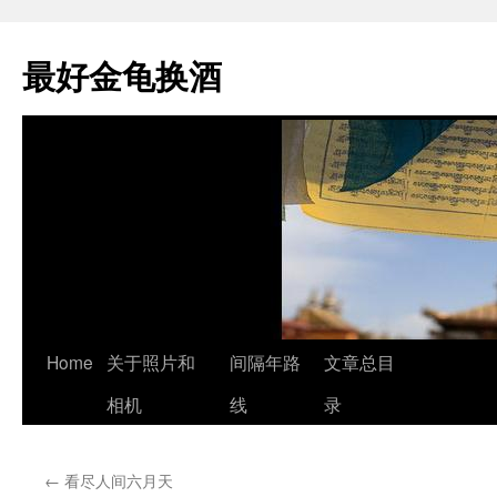
最好金龟换酒
Skip
Home
关于照片和
间隔年路
文章总目
to
相机
线
录
content
←
看尽人间六月天