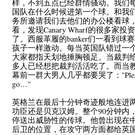
样，不到五点已经群情骚动。我们
国队在什么时候进第一个球。和我
务所邀请我们去他们的办公楼看球
看，发现Canary Wharf的很多家
了。西服革履的banker们一看到
孩子一样激动。每当英国队错过一
大家都指天划地捶胸顿足。当裁判给L
多人已经想把裁判活活吃了。而当
幕前一群大男人几乎都要哭了："Please do
go…"
英格兰在最后十分钟奇迹般地连进
功臣还是贝克汉姆。整个90分钟内
停送出威胁性的传球。他曾出现在
后卫的位置，在攻守两方面都给英