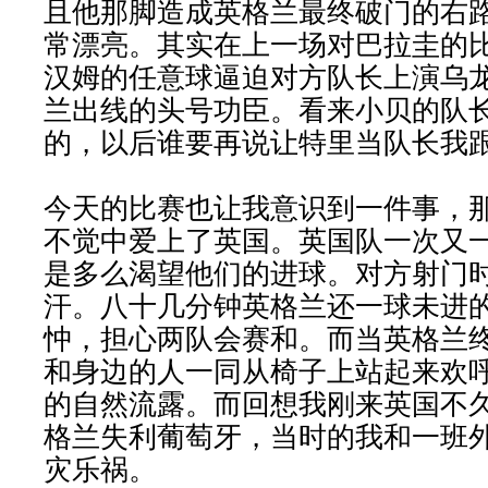
且他那脚造成英格兰最终破门的右路
常漂亮。其实在上一场对巴拉圭的
汉姆的任意球逼迫对方队长上演乌
兰出线的头号功臣。看来小贝的队
的，以后谁要再说让特里当队长我
今天的比赛也让我意识到一件事，
不觉中爱上了英国。英国队一次又
是多么渴望他们的进球。对方射门
汗。八十几分钟英格兰还一球未进
忡，担心两队会赛和。而当英格兰
和身边的人一同从椅子上站起来欢
的自然流露。而回想我刚来英国不
格兰失利葡萄牙，当时的我和一班
灾乐祸。