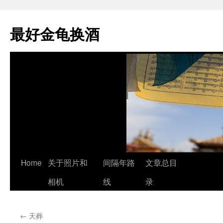
最好金龟换酒
Skip
Home
关于照片和
间隔年路
文章总目
to
相机
线
录
content
←
天葬