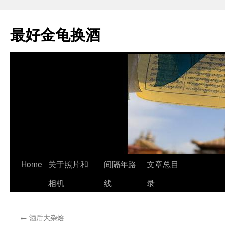
最好金龟换酒
Skip
Home
关于照片和
间隔年路
文章总目
to
相机
线
录
content
←
酒后大杂烩