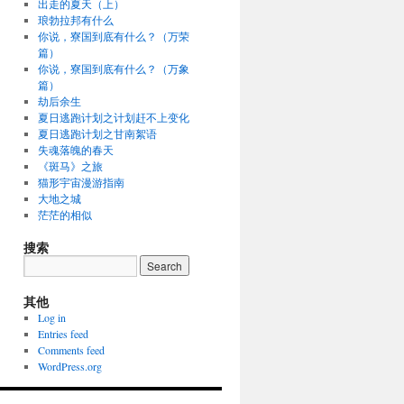
出走的夏天（上）
琅勃拉邦有什么
你说，寮国到底有什么？（万荣
篇）
你说，寮国到底有什么？（万象
篇）
劫后余生
夏日逃跑计划之计划赶不上变化
夏日逃跑计划之甘南絮语
失魂落魄的春天
《斑马》之旅
猫形宇宙漫游指南
大地之城
茫茫的相似
搜索
其他
Log in
Entries feed
Comments feed
WordPress.org