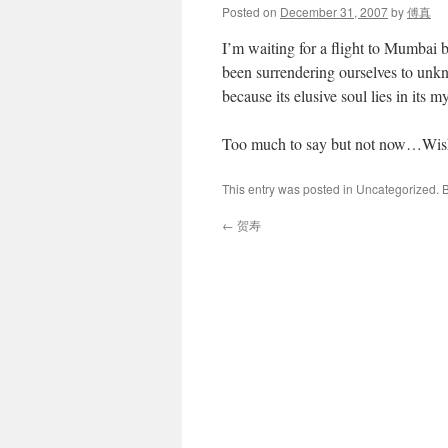
Posted on
December 31, 2007
by
傅真
I’m waiting for a flight to Mumbai
been surrendering ourselves to unkno
because its elusive soul lies in its 
Too much to say but not now…Wish 
This entry was posted in Uncategorized.
←
贺寿