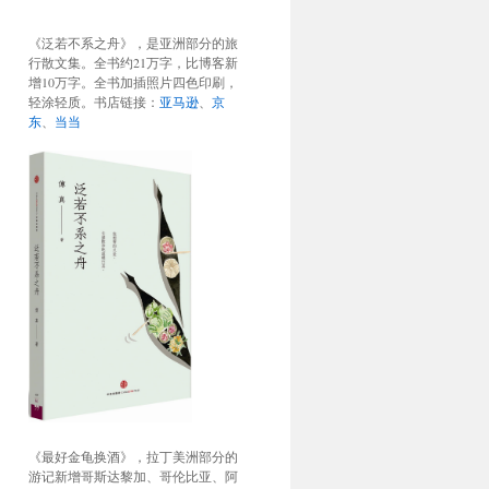
《泛若不系之舟》，是亚洲部分的旅
行散文集。全书约21万字，比博客新
增10万字。全书加插照片四色印刷，
轻涂轻质。书店链接：
亚马逊
、
京
东
、
当当
《最好金龟换酒》，拉丁美洲部分的
游记新增哥斯达黎加、哥伦比亚、阿