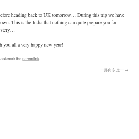
 before heading back to UK tomorrow… During this trip we have
wn. This is the India that nothing can quite prepare you for
mystery…
you all a very happy new year!
 Bookmark the
permalink
.
一路向东 之一
→