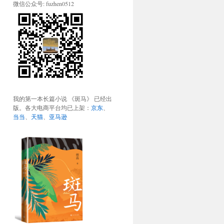
微信公众号: fuzhen0512
我的第一本长篇小说 《斑马》 已经出
版。各大电商平台均已上架：
京东
、
当当
、
天猫
、
亚马逊