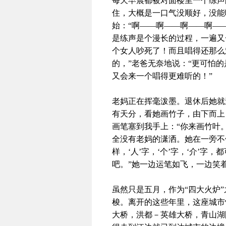
每天早晨都被对面楼里一个练声
住，大概是一口气没顺好，没能
始：“啊――啊――啊――啊―
是练声是个漫长的过程，一遍又
个女人吵死了！而且唱得还那么
的，”老爸无奈地说：“更可怕
又会来一个唱得更难听的！”
老妈正在挥毫泼墨。退休后她就
有天分，看她画竹子，由下而上
画笔塞到我手上：“你来画竹叶
全没有老妈的潇洒。她在一旁不
样，‘人’字，‘个’字，‘介’
吧。”她一边运笔如飞，一边笑
虽然只是五月，作为“四大火炉
梭。离开的这些年里，这座城市
大桥，洪都－英雄大桥，青山湖