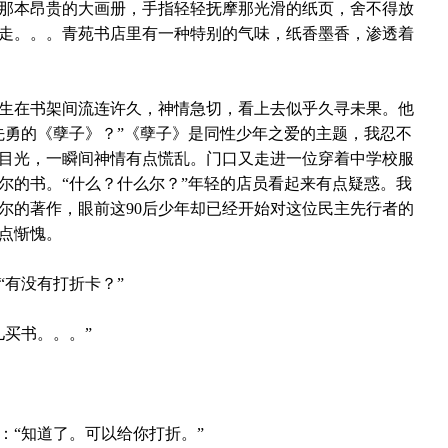
那本昂贵的大画册，手指轻轻抚摩那光滑的纸页，舍不得放
走。。。青苑书店里有一种特别的气味，纸香墨香，渗透着
生在书架间流连许久，神情急切，看上去似乎久寻未果。他
先勇的《孽子》？”《孽子》是同性少年之爱的主题，我忍不
目光，一瞬间神情有点慌乱。门口又走进一位穿着中学校服
尔的书。“什么？什么尔？”年轻的店员看起来有点疑惑。我
尔的著作，眼前这
90
后少年却已经开始对这位民主先行者的
点惭愧。
“有没有打折卡？”
儿买书。。。”
：“知道了。可以给你打折。”