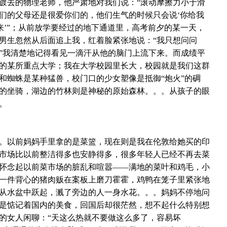
踱去的物理老师，他严肃地对我们说：“滚动摩擦力小于滑
们的父母还是很爱你们的，他们生气的时候只会说‘你给我
来’”；从前放学要经过的地下通道里，高考前夕的某一天，
男生忽然从后面追上我，红着脸紧张地说：“我只想问问
”我清楚地记得看见一滴汗从他的脑门上流下来。而成绩平
的某所重点大学；我在大学校园里长大，校园就是我们这群
和蜘蛛是某种猛兽，校门口的少女塑像是抵御“炮火”的碉
的坐骑，湖边的竹林则是神秘的原始森林。。。从孩子的眼
。
。以前妈妈手里拿的是菜篮，现在则是我在伦敦给她买的印
市场比以前整洁得多也安静得多，很多年轻人已经不再去菜
怀念起以前菜市场的脏乱和喧嚣――满地的菜叶和鸡毛，小
一件背心的猪肉贩在案板上磨刀霍霍，鸡鸭在笼子里紧张地
从水盆中跃起，溅了旁边的人一身水花。。。妈妈不停地问
是惦记着国内的美食，回国后却很茫然，想不起什么特别想
的女人闲聊：“天这么热就不要做这么多了，容易坏