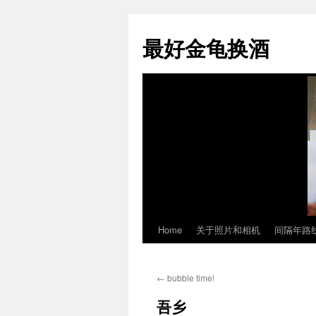
最好金龟换酒
Home
关于照片和相机
间隔年路
Skip
to
←
bubble time!
content
吾乡