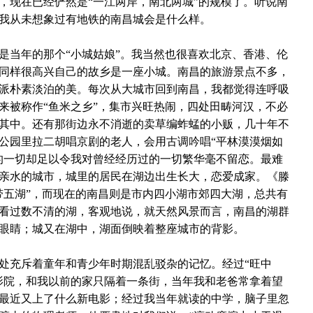
，现在已经俨然是“一江两岸，南北两城”的规模了。听说南
我从未想象过有地铁的南昌城会是什么样。
是当年的那个“小城姑娘”。我当然也很喜欢北京、香港、伦
同样很高兴自己的故乡是一座小城。南昌的旅游景点不多，
派朴素淡泊的美。每次从大城市回到南昌，我都觉得连呼吸
来被称作“鱼米之乡”，集市兴旺热闹，四处田畴河汉，不必
其中。还有那街边永不消逝的卖草编蚱蜢的小贩，几十年不
公园里拉二胡唱京剧的老人，会用古调吟唱“平林漠漠烟如
的一切却足以令我对曾经经历过的一切繁华毫不留恋。最难
亲水的城市，城里的居民在湖边出生长大，恋爱成家。《滕
带五湖”，而现在的南昌则是市内四小湖市郊四大湖，总共有
看过数不清的湖，客观地说，就天然风景而言，南昌的湖群
眼睛；城又在湖中，湖面倒映着整座城市的背影。
处充斥着童年和青少年时期混乱驳杂的记忆。经过“旺中
影院，和我以前的家只隔着一条街，当年我和老爸常拿着望
最近又上了什么新电影；经过我当年就读的中学，脑子里忽