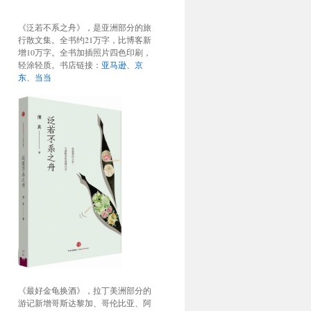
《泛若不系之舟》，是亚洲部分的旅
行散文集。全书约21万字，比博客新
增10万字。全书加插照片四色印刷，
轻涂轻质。书店链接：
亚马逊
、
京
东
、
当当
《最好金龟换酒》，拉丁美洲部分的
游记新增哥斯达黎加、哥伦比亚、阿