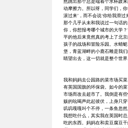
然跳出那个总是端着个水杯踱来
动摩擦力。所以呀，同学们，你
滚过来’，而不会说‘你给我滑过
那个几乎从未和我说过一句话的
你，你想报考哪个城市的大学？
平的他后来竟然真的考上了北京
孩子的战场和冒险乐园。水蜻蜓
堡，青蓝湖畔的小鹿石雕是我们
睛望出去，这一切就是整个世界
我和妈妈去公园路的菜市场买菜
有英国国旗的环保袋。如今的菜
市场而改去超市了。我倒是有些
贩的吆喝声此起彼伏，上身只穿
叽叽嘎嘎叫个不停，一条鱼忽然
我想吃什么，其实我在英国时总
吃的东西。妈妈在和卖豆腐豆干