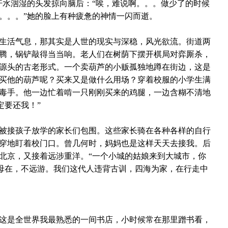
汗水洇湿的头发掠向脑后：“唉，难说啊。。。做少了的时候
。。。”她的脸上有种疲惫的神情一闪而逝。
生活气息，那其实是人世的现实与深稳，风光欲流。街道两
腾，锅铲敲得当当响。老人们在树荫下摆开棋局对弈厮杀，
源头的古老形式。一个卖葫芦的小贩孤独地蹲在街边，这是
买他的葫芦呢？买来又是做什么用场？穿着校服的小学生满
毒手。他一边忙着啃一只刚刚买来的鸡腿，一边含糊不清地
定要还我！”
被接孩子放学的家长们包围。这些家长骑在各种各样的自行
穿地盯着校门口。曾几何时，妈妈也是这样天天去接我。后
北京，又接着远涉重洋。“一个小城的姑娘来到大城市，你
母在，不远游。我们这代人违背古训，
四海为家，
在行走中
这是全世界我最熟悉的一间书店，小时候常在那里蹭书看，