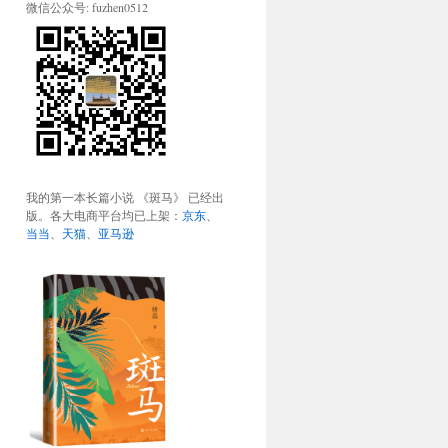
微信公众号: fuzhen0512
我的第一本长篇小说 《斑马》 已经出
版。各大电商平台均已上架：
京东
、
当当
、
天猫
、
亚马逊