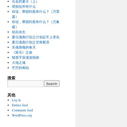
出走的夏天（上）
琅勃拉邦有什么
你说，寮国到底有什么？（万荣
篇）
你说，寮国到底有什么？（万象
篇）
劫后余生
夏日逃跑计划之计划赶不上变化
夏日逃跑计划之甘南絮语
失魂落魄的春天
《斑马》之旅
猫形宇宙漫游指南
大地之城
茫茫的相似
搜索
其他
Log in
Entries feed
Comments feed
WordPress.org