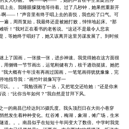
的女人吵醒。“啊――啊――”，她的声音在半空里陡然停
唱上去。我睡眼朦胧地等待着。过了几秒钟，她果然重新开
―啊――！”声音里有终于唱上去的喜悦，我也松了口气。可
一遍，周而复始，我最终还是被她打败，悻悻地起床。“那
难听！”我对正在看书的老爸说。“这还不是最令人悲哀
的是，等她终于唱好了，她又该离开这里另谋发展了。到时候
迷上了国画，一张接一张，进步神速。我觉得她在这方面很
，用侧锋一节节画出，运笔刚健有力，枝干遒劲挺拔。她把
。”我大概有十年没有再画过国画，一笔笔画得犹犹豫豫，完
停地指导我：“画竹叶就像写字一
字，都可以。。。”我勉强画了一丛，又把笔交还给她：“还是你来
着说：“比你当年如何？”我自然是甘拜下风。
”之一的南昌已经达到
35
摄氏度。我头顶烈日在大街小巷穿
悄然发生着种种变化。红谷滩，梅湖，象湖，傩广场，生米
隧道。。。南昌似乎在短短十年间变大了数倍。中学时我觉