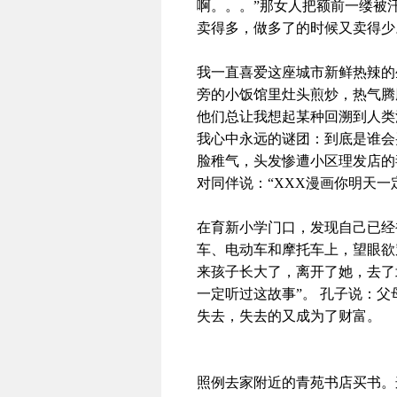
啊。。。”那女人把额前一缕被
卖得多，做多了的时候又卖得少
我一直喜爱这座城市新鲜热辣的
旁的小饭馆里灶头煎炒，热气腾
他们总让我想起某种回溯到人类
我心中永远的谜团：到底是谁会
脸稚气，头发惨遭小区理发店的
对同伴说：“
XXX
漫画你明天一
在育新小学门口，发现自己已经
车、电动车和摩托车上，望眼欲
来孩子长大了，离开了她，去了
一定听过这故事”。
孔子说：父
失去，失去的又成为了财富。
照例去家附近的青苑书店买书。