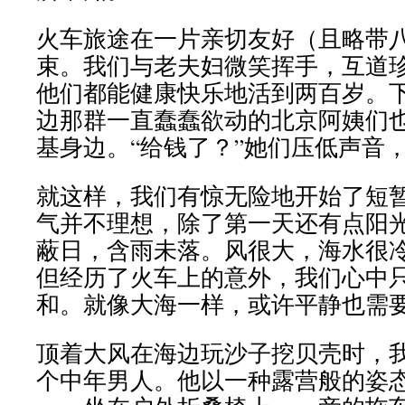
火车旅途在一片亲切友好（且略带
束。我们与老夫妇微笑挥手，互道
他们都能健康快乐地活到两百岁。
边那群一直蠢蠢欲动的北京阿姨们
基身边。“给钱了？”她们压低声音，
就这样，我们有惊无险地开始了短
气并不理想，除了第一天还有点阳
蔽日，含雨未落。风很大，海水很
但经历了火车上的意外，我们心中
和。就像大海一样，或许平静也需
顶着大风在海边玩沙子挖贝壳时，
个中年男人。他以一种露营般的姿