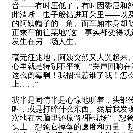
音——有时压低了，有时因委屈和
此清晰，虫子般钻进耳朵里——以
的阿姨帽子的一角。而车厢本身却似
正乘车前往某地”这一事实都变得既
发生在另一场人生。
毫无征兆地，阿姨突然又大哭起来。
心里就是特别不平衡！”哭声回响在
这么倒霉啊！我招谁惹谁了我！怎
上……”
我半是同情半是心惊地听着，头部
叫，或是打碎什么东西。然后我发
次地在大脑里还原“犯罪现场”，想
头上，想象它掉落的速度和力量，