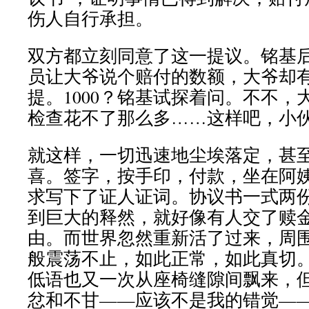
伤人自行承担。
双方都立刻同意了这一提议。铭基
员让大爷说个赔付的数额，大爷却
提。1000？铭基试探着问。不不，
检查花不了那么多……这样吧，小伙
就这样，一切迅速地尘埃落定，甚
喜。签字，按手印，付款，坐在阿
求写下了证人证词。协议书一式两
到巨大的释然，就好像有人交了赎
由。而世界忽然重新活了过来，周
般震荡不止，如此正常，如此真切
低语也又一次从座椅缝隙间飘来，
忿和不甘——应该不是我的错觉—