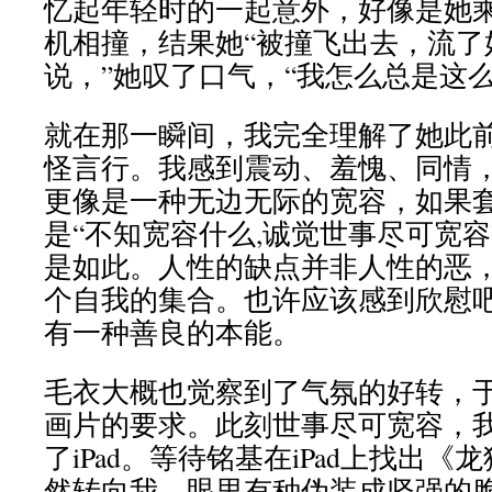
忆起年轻时的一起意外，好像是她
机相撞，结果她“被撞飞出去，流了
说，”她叹了口气，“我怎么总是这么
就在那一瞬间，我完全理解了她此前看
怪言行。我感到震动、羞愧、同情
更像是一种无边无际的宽容，如果
是“不知宽容什么,诚觉世事尽可宽
是如此。人性的缺点并非人性的恶
个自我的集合。也许应该感到欣慰
有一种善良的本能。
毛衣大概也觉察到了气氛的好转，
画片的要求。此刻世事尽可宽容，
了iPad。等待铭基在iPad上找出
然转向我，眼里有种伪装成坚强的