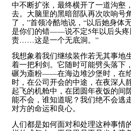
中不断扩张，最终横开了一道沟壑
去。大脑里的黑暗部队再次吹响号角
了，”首领冷酷地说，“以后她身体
是你们的错——说不定5年以后头疼
责……这是一个无底洞。”
我想象着我们继续装作若无其事地
着一把利剑。它随时可能劈头落下
碾为齑粉——在海边堆沙堡时，在
时，在公司开会的中途，在夜深人
起飞的机舱中，在团圆年夜饭的间
能不会，谁知道呢？我们绝不会逃
对方的命运和良心。
人们都是如何面对和处理这种事情