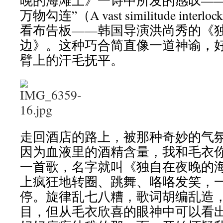
晚的海滩上》一诗中所发的感叹——
万物勾连”（A vast similitude inter
看布告板——韩国导演洪尚秀的《
边》。这种巧合简直像一道神谕，
臂上的汗毛抚平。
走回酒店的路上，被那种奇妙的气
因为血液里的酒精含量，我和毛衣
一首歌，名字就叫《独自在夜晚的
上疯狂地转圈、跳舞、咯咯发笑，
停。旋律乱七八糟，歌词胡编乱造
目，但从毛衣欣喜的眼神中可以看