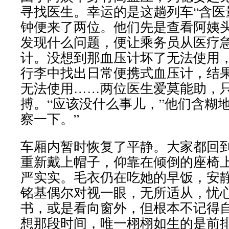
寻找医生。幸运的是这趟列车“含医
钟便来了两位。他们先是查看阿姨
发现什么问题，便让乘务员从医疗
计。没想到那血压计坏了无法使用
行李中找出日常便携式血压计，结
无法使用……两位医生爱莫能助，
搏。“应该没什么事儿，”他们含糊
察一下。”
车厢内暂时恢复了平静。大家都回
重新戴上帽子，仰靠在倾倒的座椅
严实实。毛衣仍在吃她的早饭，安
铭基偶尔对视一眼，无所适从，忧
书，或是看向窗外，但根本不记得
想那段时间，唯一栩栩如生的是前