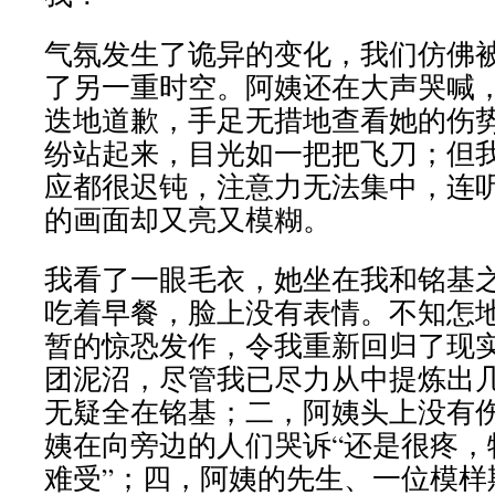
气氛发生了诡异的变化，我们仿佛
了另一重时空。阿姨还在大声哭喊
迭地道歉，手足无措地查看她的伤
纷站起来，目光如一把把飞刀；但
应都很迟钝，注意力无法集中，连
的画面却又亮又模糊。
我看了一眼毛衣，她坐在我和铭基
吃着早餐，脸上没有表情。不知怎
暂的惊恐发作，令我重新回归了现
团泥沼，尽管我已尽力从中提炼出
无疑全在铭基；二，阿姨头上没有
姨在向旁边的人们哭诉“还是很疼，
难受”；四，阿姨的先生、一位模样