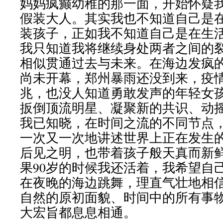
妈妈疯癫幼稚的那一面，开始怀疑
假装大人。其实我也不知道自己是
装孩子，正如我不知道自己是在生
我只知道我将继续身处两者之间的
相似贯通过去与未来。在海边发疯
尚未开幕，郑州暴雨还没到来，疫
兆，也没人知道勇敢发声的年轻女
扳倒顶流明星、凝聚新的共识、动
我已知晓，在时间之流的不同节点
一次又一次地讲述世界上正在发生
后见之明，也带着孩子般天真而新
果90岁的时候我还活着，我希望自
在夜晚的海边跳舞，理直气壮地相
自然的原初面貌、时间中的所有事
大宏旨都息息相通。