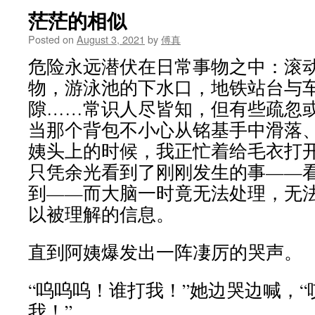
茫茫的相似
Posted on
August 3, 2021
by
傅真
危险永远潜伏在日常事物之中：滚
物，游泳池的下水口，地铁站台与
隙……常识人尽皆知，但有些疏忽
当那个背包不小心从铭基手中滑落
姨头上的时候，我正忙着给毛衣打
只凭余光看到了刚刚发生的事——
到——而大脑一时竟无法处理，无
以被理解的信息。
直到阿姨爆发出一阵凄厉的哭声。
“呜呜呜！谁打我！”她边哭边喊，
我！”