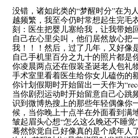
没错，诸如此类的“梦醒时分”在为
越频繁，我至今仍时常想起生完毛
刻：医生把婴儿塞给我，让我带她
自己在心里尖叫，他们居然放心把
我！！！然后，过了几年，又好像
自己手机里百分之九十的照片都是
你凌晨两点还在假装圣诞老人包礼
手术室里看着医生给你女儿磕伤的
你计划假期时开始留出一天作为“recove
当你剧烈运动时开始留意自己心跳
识到微博热搜上的那些年轻偶像你
候，当你晚上十点半在外面看到满
皱起眉头心想“怎么这么晚还不睡觉
蓦然惊觉自己好像真的是个成年人