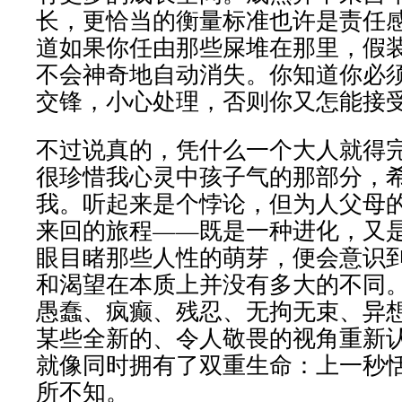
长，更恰当的衡量标准也许是责任
道如果你任由那些屎堆在那里，假
不会神奇地自动消失。你知道你必
交锋，小心处理，否则你又怎能接
不过说真的，凭什么一个大人就得
很珍惜我心灵中孩子气的那部分，
我。听起来是个悖论，但为人父母
来回的旅程——既是一种进化，又
眼目睹那些人性的萌芽，便会意识
和渴望在本质上并没有多大的不同
愚蠢、疯癫、残忍、无拘无束、异
某些全新的、令人敬畏的视角重新
就像同时拥有了双重生命：上一秒
所不知。