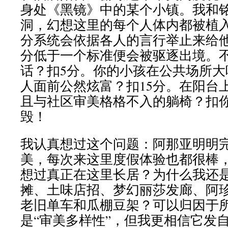
身处《黑镜》中的某个小镇。我和
洞，幻想这里的每个人体内都被植
分系统会依据各人的言行举止来给
分低于一个标准便会被驱逐出境。
话？扣5分。你的小孩在公共场所大
人面前公然炫富？扣15分。在阳台
且与社区审美格格不入的躺椅？扣你
毁！
我认真想过这个问题：阿那亚明明
美，每次来这里度假体验也都很棒
想过真正在这里长居？为什么我还
摊、土味店招、梦幻丽莎发廊、阿
老旧单车和瓜棚豆架？可以归因于所
是“审美多样性”，但我更相信它发