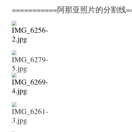
===========阿那亚照片的分割线===