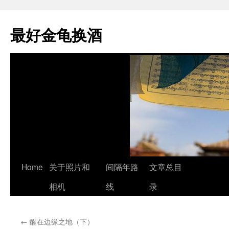
最好金龟换酒
Skip
Home
关于照片和
间隔年路
文章总目
to
相机
线
录
content
←
醒在边缘之地（下）