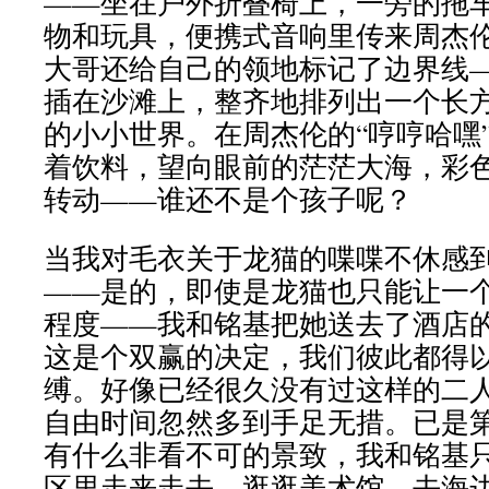
——坐在户外折叠椅上，一旁的拖
物和玩具，便携式音响里传来周杰
大哥还给自己的领地标记了边界线
插在沙滩上，整齐地排列出一个长
的小小世界。在周杰伦的“哼哼哈嘿
着饮料，望向眼前的茫茫大海，彩
转动——谁还不是个孩子呢？
当我对毛衣关于龙猫的喋喋不休感
——是的，即使是龙猫也只能让一个
程度——我和铭基把她送去了酒店
这是个双赢的决定，我们彼此都得
缚。好像已经很久没有过这样的二
自由时间忽然多到手足无措。已是
有什么非看不可的景致，我和铭基
区里走来走去，逛逛美术馆，去海