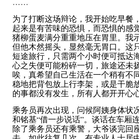
……
为了打断这场辩论，我开始吃早餐
起来是有苦味的恐惧，而恐惧的感
猪柳蛋麦满分重重地压在胃里。我
但他木然摇头，显然毫无胃口。这
短途旅行，只需两个小时便可抵达
心之失便可能粉碎一切，旅途还未
唉，真希望自己生活在一个稍有不
稳地把背包放上行李架，或是干脆
的事都没有发生，所有人都开开心
乘务员再次出现，问候阿姨身体状
和铭基“借一步说话”。谈话在车厢
除了乘务员还有乘警，大爷谈完回
去，如此往复几次。有专业人士居