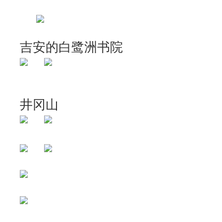
吉安的白鹭洲书院
井冈山