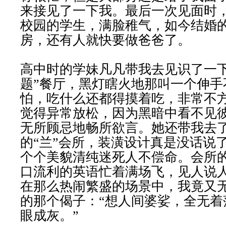
来接见了一下我。最后一次见面时
校园的学生，满脸稚气，如今结婚
房，还有人就快要做爸爸了。
高中时的学妹凡凡带我去见识了一下
题”餐厅，黑灯瞎火地那叫一个伸手
怕，吃什么还都得摸着吃，非常不
觉得异常放松，因为黑暗中看不见
无所顾忌地畅所欲言。她还带我去
的“兰”会所，装潢设计真是没话说
个个美貌清纯迷死人不偿命。会所
口流利的英语忙着满场飞，见人说
在那么热闹繁盛的场景中，我竟又
的那个偈子：“想人间婆娑，全无着
眼成灰。”