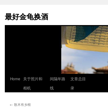
最好金龟换酒
Skip
Home
关于照片和
间隔年路
文章总目
to
相机
线
录
content
←
散木有乡根