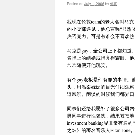
Posted on
July 1, 2006
by
傅真
我现在伦敦team的老大名叫
的小卖部遇见，他总宣称“只想
热巧克力。可是有谁会不喜欢热
马克是gay，全公司上下都知道
名指上的结婚戒指亮得耀眼。他
常常随便开他玩笑。
有个gay老板是件有趣的事情
头，用温柔妩媚的目光仔细观察
道风景。闲谈的时候我们都异口
同事们还给我恶补了很多公司内
男同事进行性骚扰，结果被扫地
investment banking
之烛》的著名音乐人Elton Jone