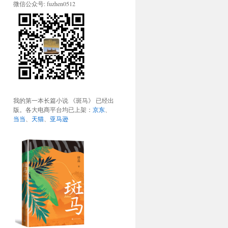
微信公众号: fuzhen0512
我的第一本长篇小说 《斑马》 已经出
版。各大电商平台均已上架：
京东
、
当当
、
天猫
、
亚马逊