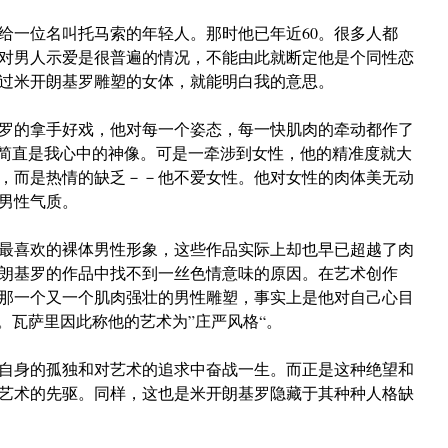
给一位名叫托马索的年轻人。那时他已年近60。很多人都
对男人示爱是很普遍的情况，不能由此就断定他是个同性恋
过米开朗基罗雕塑的女体，就能明白我的意思。
罗的拿手好戏，他对每一个姿态，每一快肌肉的牵动都作了
”简直是我心中的神像。可是一牵涉到女性，他的精准度就大
，而是热情的缺乏－－他不爱女性。他对女性的肉体美无动
男性气质。
最喜欢的裸体男性形象，这些作品实际上却也早已超越了肉
朗基罗的作品中找不到一丝色情意味的原因。在艺术创作
那一个又一个肌肉强壮的男性雕塑，事实上是他对自己心目
。瓦萨里因此称他的艺术为”庄严风格“。
自身的孤独和对艺术的追求中奋战一生。而正是这种绝望和
艺术的先驱。同样，这也是米开朗基罗隐藏于其种种人格缺