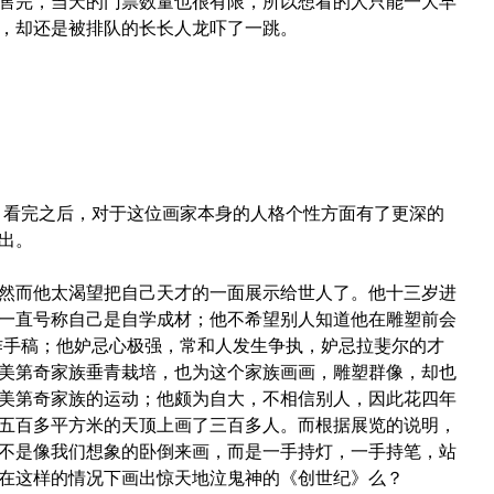
售完，当天的门票数量也很有限，所以想看的人只能一大早
，却还是被排队的长长人龙吓了一跳。
，看完之后，对于这位画家本身的人格个性方面有了更深的
出。
然而他太渴望把自己天才的一面展示给世人了。他十三岁进
一直号称自己是自学成材；他不希望别人知道他在雕塑前会
作手稿；他妒忌心极强，常和人发生争执，妒忌拉斐尔的才
美第奇家族垂青栽培，也为这个家族画画，雕塑群像，却也
美第奇家族的运动；他颇为自大，不相信别人，因此花四年
五百多平方米的天顶上画了三百多人。而根据展览的说明，
不是像我们想象的卧倒来画，而是一手持灯，一手持笔，站
在这样的情况下画出惊天地泣鬼神的《创世纪》么？