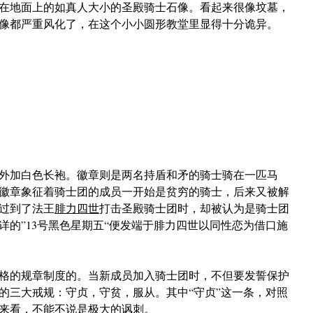
在地面上的如真人大小的圣殿骑士石像。看起来很像坟墓，
像都严重风化了，在这个小小圆形教堂里显得十分诡异。
外加白色长袍。
徽章则是两名持盾和矛的骑士骑在一匹马
徽章象征着骑士团的成员一开始是贫穷的骑士，后来又被解
过到了法王
腓力四世
打击圣殿骑士团时，却被认为是骑士团
详的”13号黑色星期五“便发端于腓力四世以同性恋为借口施
格的规章制度的。当新成员加入骑士团时，不但要发誓保护
的三大戒规：守贞，守贫，服从。其中“守贞”这一条，对照
来看，不能不说是极大的讽刺。