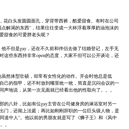
马克，花白头发圆圆面孔，穿背带西裤，酷爱甜食。有时在公司
喝点解渴的东西”，结果往往变成一大杯浮着厚厚奶油泡沫的
爱甜食的可爱胖老头呢？
。他不但是gay，还在不久前和伴侣去做了结婚登记，左手无
对这些东西持非常open的态度，大家不但可以公开谈论，还
。他虽然体型壮硕，却常有女性化的动作。开会时他总是低
自己的指甲，还不时放到嘴里吮一吮，简直是沉闷会议的一
同声地说，从第一次见面就已经看出他的性取向了。。。
部的八卦，比如有位gay主管在公司健身房的淋浴室对另一
出门，还闹上法庭；再比如刚刚辞职的一位巨头级人物，是
界非常有名的“同道中人”。他以前的男朋友就是写了《狮子王》和《风中
。。。