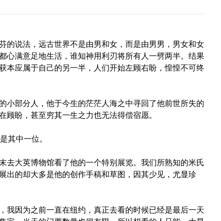
芬的说法，远古世界不是由男和女，而是由男男，男女和女
都心满意足地生活，谁知神用利刃将所有人一劈两半。结果
获本应属于自己的另一半，人们开始左顾右盼，惶惶不可终
的小部分人，他于今生的茫茫人海之中寻回了他前世所失的
在顾盼，甚至穷其一生之力也无法得偿宿愿。
o）就是其中一位。
末去大英博物馆看了他的一个特别展览。我们所熟知的米氏
展出的却大多是他的创作手稿和草图，因其少见，尤显珍
，我因为之前一直在纽约，真正去看的时候已经是最后一天