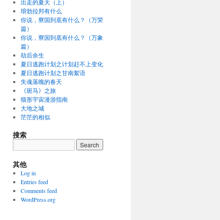
出走的夏天（上）
琅勃拉邦有什么
你说，寮国到底有什么？（万荣
篇）
你说，寮国到底有什么？（万象
篇）
劫后余生
夏日逃跑计划之计划赶不上变化
夏日逃跑计划之甘南絮语
失魂落魄的春天
《斑马》之旅
猫形宇宙漫游指南
大地之城
茫茫的相似
搜索
其他
Log in
Entries feed
Comments feed
WordPress.org