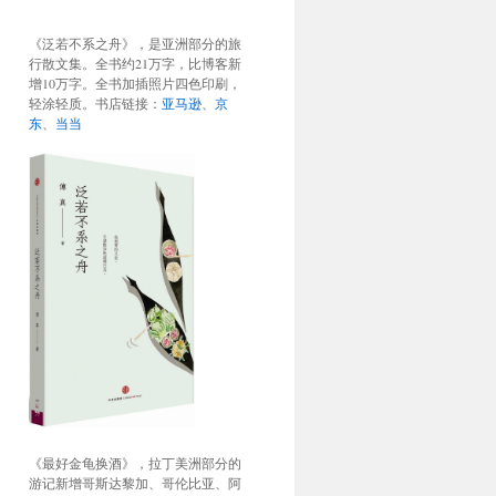
《泛若不系之舟》，是亚洲部分的旅
行散文集。全书约21万字，比博客新
增10万字。全书加插照片四色印刷，
轻涂轻质。书店链接：
亚马逊
、
京
东
、
当当
《最好金龟换酒》，拉丁美洲部分的
游记新增哥斯达黎加、哥伦比亚、阿