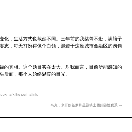
变化，生活方式也截然不同。三年前的我桀骜不逊，满脑子
姿态，每天打扮得像个白领，混迹于这座城市金融区的匆匆
福的真相。这个题目实在太大。对我而言，目前所能感知的
头后面，那个人始终温暖的目光。
 Bookmark the
permalink
.
马克，米开朗基罗和圣殿骑士团的隐性联系
→