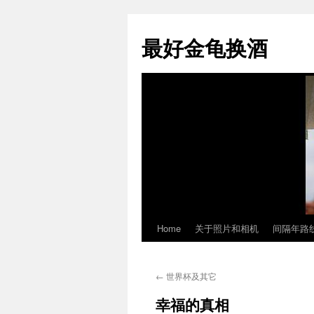
最好金龟换酒
Home
关于照片和相机
间隔年路
Skip
to
←
世界杯及其它
content
幸福的真相