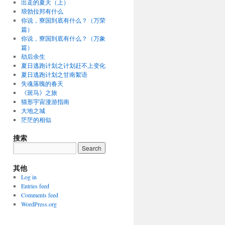
出走的夏天（上）
琅勃拉邦有什么
你说，寮国到底有什么？（万荣
篇）
你说，寮国到底有什么？（万象
篇）
劫后余生
夏日逃跑计划之计划赶不上变化
夏日逃跑计划之甘南絮语
失魂落魄的春天
《斑马》之旅
猫形宇宙漫游指南
大地之城
茫茫的相似
搜索
其他
Log in
Entries feed
Comments feed
WordPress.org