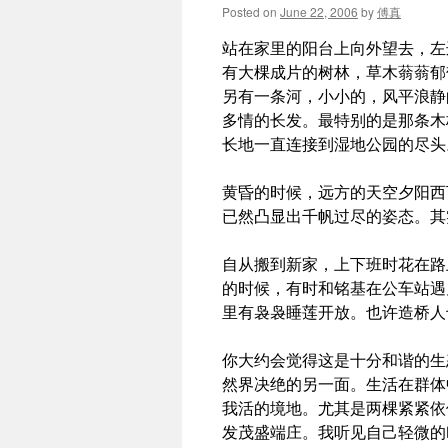
Posted on
June 22, 2006
by
傅真
站在家里的阳台上向外望去，左
有大棵成片的树林，草木蓊蓊郁
另有一条河，小小的，风平浪静
多情的长发。
最特别的是那条木
长地一直连接到湿地公园的尽头
黄昏的时候，远方的天空夕阳西
已然凸显出千帆过尽的姿态。其
自从搬到新家，上下班时花在路
的时候，有时和铭基在公车站遇
里有袅袅睡莲开放。也许造桥人
你大约会觉得这是十分和谐的生
然界决绝的另一面。生活在群体
我活的境地。尤其是两棵紧紧依
发茂盛端庄。我听见自己轻微的