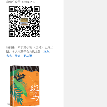
微信公众号: fuzhen0512
我的第一本长篇小说 《斑马》 已经出
版。各大电商平台均已上架：
京东
、
当当
、
天猫
、
亚马逊