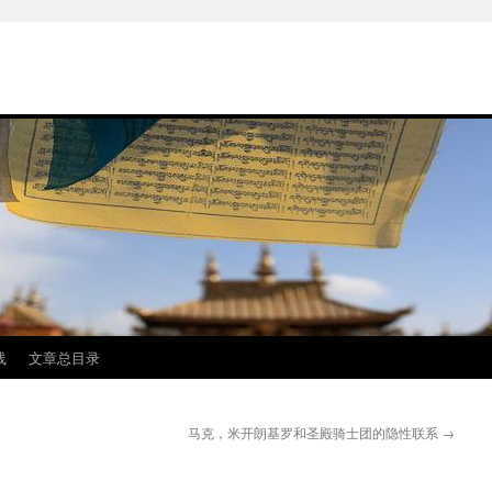
线
文章总目录
马克，米开朗基罗和圣殿骑士团的隐性联系
→