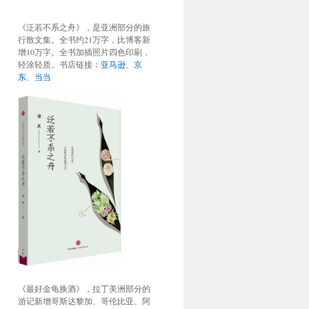
《泛若不系之舟》，是亚洲部分的旅
行散文集。全书约21万字，比博客新
增10万字。全书加插照片四色印刷，
轻涂轻质。书店链接：
亚马逊
、
京
东
、
当当
《最好金龟换酒》，拉丁美洲部分的
游记新增哥斯达黎加、哥伦比亚、阿