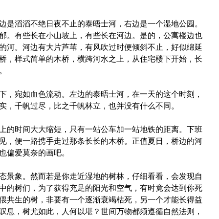
边是滔滔不绝日夜不止的泰晤士河，右边是一个湿地公园。
郁。有些长在小山坡上，有些长在河边。是的，公寓楼边也
的河。河边有大片芦苇，有风吹过时便倾斜不止，好似绵延
桥，样式简单的木桥，横跨河水之上，从住宅楼下开始，长
。
下，宛如血色流动。左边的泰晤士河，在一天的这个时刻，
实，千帆过尽，比之千帆林立，也并没有什么不同。
上的时间大大缩短，只有一站公车加一站地铁的距离。下班
见，便一路携手走过那条长长的木桥。正值夏日，桥边的河
也偏爱莫奈的画吧。
态景象。然而若是你走近湿地的树林，仔细看看，会发现自
中的树们，为了获得充足的阳光和空气，有时竟会达到你死
偎共生的树，非要有一个逐渐衰竭枯死，另一个才能长得益
叹息，树尤如此，人何以堪？世间万物都须遵循自然法则，