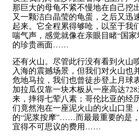
那巨大的母龟不紧不慢地在自己挖
又一颗洁白晶莹的龟蛋，之后又迅
起来。它全程累得够呛，以至于我
喘气声，感觉就像在亲眼目睹“国家地
的珍贵画面……
还有火山。尽管此行没有看到火山
入海的震撼场景，但我们对火山也
危地马拉，我们也曾徒步登上月球
加拉瓜仅靠一块木板从一座高达72
来，摔得七荤八素；哥伦比亚的经
们竟然泡在一座泥火山的火山口里
的“泥浆按摩”……而最最重要的是
宜得不可思议的费用……