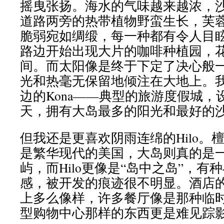
摇曳张扬。海水的气味越来越浓，
道路两旁的热带植物野蛮生长，芙
脆弱宛如绸缎，每一种都有令人目
路边开始出现大片的咖啡种植园，
间。而太阳像是终于下定了决心般
光和热毫无保留地倾注在大地上。
边的Kona——典型的旅游度假城，
天，拥有大岛最多的阳光和最好的
但我还是更喜欢阴雨连绵的Hilo。
是繁华现代的美国，大岛则真的是
屿，而Hilo更像是“岛中之岛”，
感，被开发的痕迹很不明显。酒店
上多么像样，许多餐厅像是那种临
型购物中心那样的东西更是难见踪