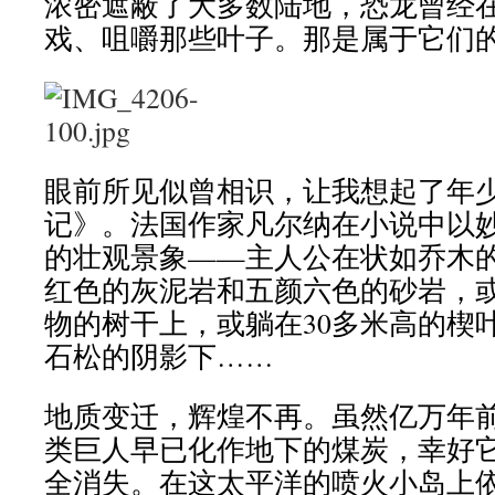
浓密遮蔽了大多数陆地，恐龙曾经
戏、咀嚼那些叶子。那是属于它们
眼前所见似曾相识，让我想起了年
记》。法国作家凡尔纳在小说中以
的壮观景象——主人公在状如乔木
红色的灰泥岩和五颜六色的砂岩，
物的树干上，或躺在30多米高的楔
石松的阴影下……
地质变迁，辉煌不再。虽然亿万年
类巨人早已化作地下的煤炭，幸好
全消失。在这太平洋的喷火小岛上