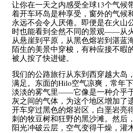
让你在一天之内感受全球13个气候带
着开车环岛是种享受，窗外的气候
永远不会令人厌倦。即便是在火山
时也能看到全然不同的景观——从
从悬崖到平原，从黑色熔岩到湛蓝
陌生的美景中穿梭，有种应接不暇
被人按了快进键。
我们的公路旅行从东到西穿越大岛
满足。东面的Hilo空气凉爽，常年
淡淡的雾气里——它像是一种介乎
灰之间的气体，为这个地区增加了
开车穿过黑色的熔岩区，白垩岩亮
刺的牧豆树和狂野的黑沙滩。然后
阳光冲破云层，空气变得干燥，灌