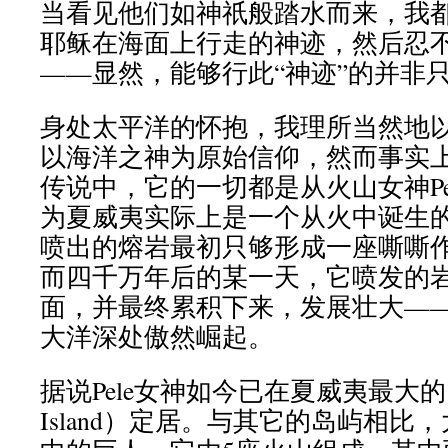
当看见他们如神祇般踏水而来，我
耶稣在海面上行走的神迹，然后忍
——显然，能够行此“神迹”的并非
身处太平洋的怀抱，我理所当然地
以海洋之神为原始信仰，然而事实
传说中，它的一切都是从火山女神Pe
为夏威夷实际上是一个从火中诞生
喷出的熔岩最初只够形成一座嘶嘶
而四千万年后的某一天，它喷发的
面，并最终累积下来，发展壮大—
大洋深处傲然崛起。
据说Pele女神如今已在夏威夷最大的
Island）定居。与其它的岛屿相