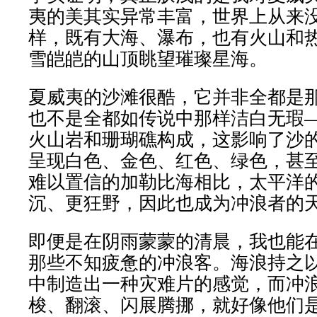
夷的美其实异常丰富，世界上从来
样，既有大海、瀑布，也有火山和
雪皑皑的山顶眺望璀璨星海。
夏威夷的沙滩很酷，它并非全都是
也不是全都如传说中那样洁白无瑕
火山岩和珊瑚礁构成，这影响了沙
呈现白色、金色、红色、绿色，甚
难以置信的加勒比海相比，太平洋
沉、更狂野，因此也成为冲浪者的
即便是在阴雨蒙蒙的清晨，我也能
那些不知疲惫的冲浪客。海浪持之
中制造出一种灾难片的感觉，而冲
梭、翻滚、闪展腾挪，就好像他们