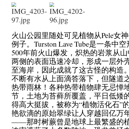
火山公园里随处可见植物从Pele女
例子。Turston Lave Tube是一
500年前火山爆发，炽热的岩浆从
两侧的表面迅速冷却，形成一层外
至海岸，因此成就了这古怪的构造
不断有水从上面滴答落下，但隧道
热带雨林！各种热带植物肆无忌惮
节，土地为苔藓所覆盖，平日低矮
得高大挺拔，被称为“植物活化石”
艳欲滴的原始翠绿让人穿越回亿万
——那时树蕨曾是地球上最繁盛的