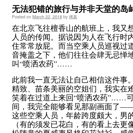
无法犯错的旅行与并非天堂的岛
Posted on
March 22, 2018
by
傅真
在北京飞往檀香山的航班上，我又
人员的传闻。据说因为人在飞行时
住常常放屁。而当空乘人员巡视过
音掩盖之下，他们往往会肆无忌惮
叫“喷洒农药”……
此前我一直无法让自己相信这件事
精致、苗条美丽的空姐们，我实在
笑着在过道上来回“喷洒农药”……
间，我完全能够看见那副画面了—
这些空乘人员，年龄跨度颇大，男
（有的须发已花白，有的看上去更像