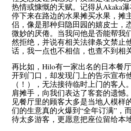
热情或慷慨的天赋。记得从Akaka
停下来在路边的水果摊买水果，摊
侣，像是那种归隐田园的嬉皮士，
微妙的厌倦。当我问他是否能帮我
然拒绝，并说有相关法律条文禁止
话，我一点也不相信，也查不到相
再比如，Hilo有一家出名的日本餐
开到门口，却发现门上的告示宣布
（！），无法接待临时上门的客人
肩摊手，向我们表达了客套的遗憾
见餐厅里的顾客大多是当地人模样
们的生意真的火爆到“全年订满”，
待太多游客，更愿意把座位留给本