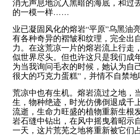
消无声息地沉入黑暗的海底，和过
的一模一样……
业已凝固风化的熔岩“平原”乌黑油
有各种奇异的褶皱和纹理，完全出
力。在这荒凉一片的熔岩流上行走
似世界尽头。但也许这只是我们成
为当我询问毛衣的时候，她认为自己
很大的巧克力蛋糕”，并情不自禁地
荒凉中也有生机。熔岩流过之地，
生，物种绝迹，时光仿佛倒退成千
流逝，生命力旺盛的植物重新生根
岩石缝中钻出，在风中摇曳着昭示
一天，这片荒芜之地将重新被它们