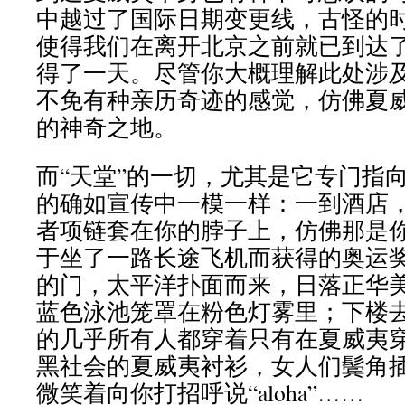
中越过了国际日期变更线，古怪的
使得我们在离开北京之前就已到达
得了一天。尽管你大概理解此处涉
不免有种亲历奇迹的感觉，仿佛夏
的神奇之地。
而“天堂”的一切，尤其是它专门指
的确如宣传中一模一样：一到酒店
者项链套在你的脖子上，仿佛那是
于坐了一路长途飞机而获得的奥运
的门，太平洋扑面而来，日落正华
蓝色泳池笼罩在粉色灯雾里；下楼
的几乎所有人都穿着只有在夏威夷
黑社会的夏威夷衬衫，女人们鬓角
微笑着向你打招呼说“aloha”……