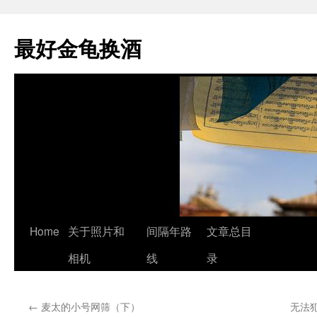
最好金龟换酒
Skip
Home
关于照片和
间隔年路
文章总目
to
相机
线
录
content
←
麦太的小号网筛（下）
无法