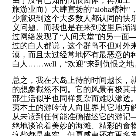
旅游业而）大肆宣扬的“aloha精神
少意识到这个大多数人都认同的快
义问题。而我也是在来到这里后渐
过网络发现了“人间天堂”的另一面
过的白人都说，这个群岛不但对外
漠，而且太过经常地怀有最恶意的
白人……well，“欢迎”来到仇恨之地
总之，我在大岛上待的时间越长，
的想象截然不同。它的风景有极其
部生活似乎也同样复杂而难以渗透
夷本土的游吟诗人向世界其它地方
从未读到任何能准确描述它的游记
绝地谈论着美妙的海滩、精彩的食
这些都是事实，但夏威夷还有更多