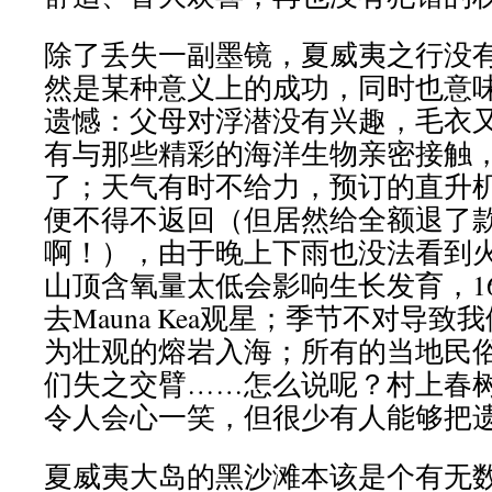
除了丢失一副墨镜，夏威夷之行没
然是某种意义上的成功，同时也意
遗憾：父母对浮潜没有兴趣，毛衣
有与那些精彩的海洋生物亲密接触
了；天气有时不给力，预订的直升机
便不得不返回（但居然给全额退了
啊！），由于晚上下雨也没法看到
山顶含氧量太低会影响生长发育，1
去Mauna Kea观星；季节不对导
为壮观的熔岩入海；所有的当地民
们失之交臂……怎么说呢？村上春
令人会心一笑，但很少有人能够把
夏威夷大岛的黑沙滩本该是个有无