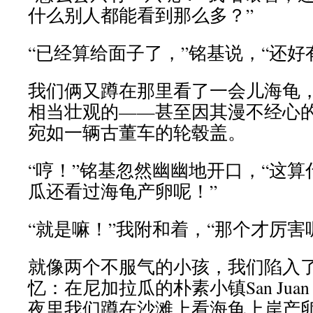
什么别人都能看到那么多？”
“已经算给面子了，”铭基说，“还好
我们俩又蹲在那里看了一会儿海龟
相当壮观的——甚至因其漫不经心
宛如一辆古董车的轮毂盖。
“哼！”铭基忽然幽幽地开口，“这
瓜还看过海龟产卵呢！”
“就是嘛！”我附和着，“那个才厉害
就像两个不服气的小孩，我们陷入
忆：在尼加拉瓜的朴素小镇San Juan 
夜里我们蹲在沙滩上看海龟上岸产