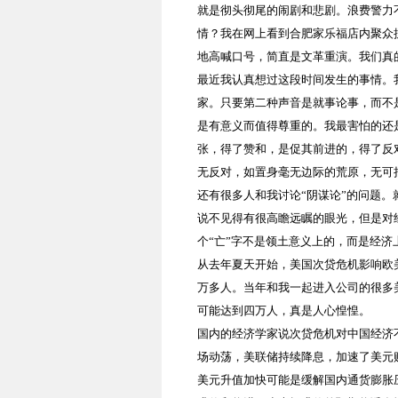
就是彻头彻尾的闹剧和悲剧。浪费警力
情？我在网上看到合肥家乐福店内聚众
地高喊口号，简直是文革重演。我们真
最近我认真想过这段时间发生的事情。
家。只要第二种声音是就事论事，而不
是有意义而值得尊重的。我最害怕的还
张，得了赞和，是促其前进的，得了反
无反对，如置身毫无边际的荒原，无可
还有很多人和我讨论“阴谋论”的问题
说不见得有很高瞻远瞩的眼光，但是对
个“亡”字不是领土意义上的，而是经济
从去年夏天开始，美国次贷危机影响欧
万多人。当年和我一起进入公司的很多
可能达到四万人，真是人心惶惶。
国内的经济学家说次贷危机对中国经济
场动荡，美联储持续降息，加速了美元
美元升值加快可能是缓解国内通货膨胀