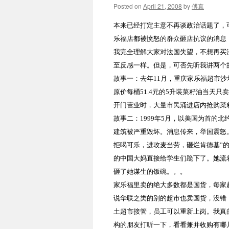
Posted on
April 21, 2008
by
傅真
本来已经打定主意不再谈政治话题了，
乐福店都被愤怒的群众砸店抗议的消息
我完全理解大家对法国失望，不想再买
至反感一样。但是，可否先听我讲两个
故事一：去年
11
月，重庆家乐福超市沙
原价每桶
51.4
元的
5
升装菜籽油当天只卖
开门营业时，大量市民涌进店内抢购菜
故事二：
1999
年
5
月，以美国为首的北
建筑被严重毁坏。消息传来，举国震怒
拒喝可乐，进攻麦当劳，砸烂肯德基”
的中国大妈直接给学生们跪下了。她流
砸了她谋生的饭碗。。。
家乐福里卖的绝大多数都是国货，每家
说华联之类的别的超市也卖国货，没错
土超市接管，员工可以重新上岗。我真
构的朋友打听一下，看看兼并收购有哪