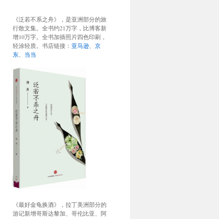
《泛若不系之舟》，是亚洲部分的旅
行散文集。全书约21万字，比博客新
增10万字。全书加插照片四色印刷，
轻涂轻质。书店链接：
亚马逊
、
京
东
、
当当
《最好金龟换酒》，拉丁美洲部分的
游记新增哥斯达黎加、哥伦比亚、阿