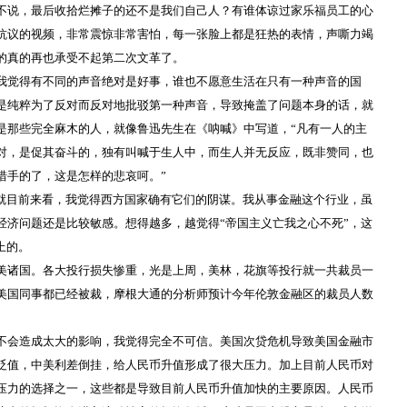
不说，最后收拾烂摊子的还不是我们自己人？有谁体谅过家乐福员工的心
抗议的视频，非常震惊非常害怕，每一张脸上都是狂热的表情，声嘶力竭
的真的再也承受不起第二次文革了。
我觉得有不同的声音绝对是好事，谁也不愿意生活在只有一种声音的国
是纯粹为了反对而反对地批驳第一种声音，导致掩盖了问题本身的话，就
是那些完全麻木的人，就像鲁迅先生在《呐喊》中写道，“
凡有一人的主
对，是促其奋斗的，独有叫喊于生人中，而生人并无反应，既非赞同，也
措手的了，这是怎样的悲哀呵。”
。就目前来看，我觉得西方国家确有它们的阴谋。我从事金融这个行业，虽
经济问题还是比较敏感。想得越多，越觉得“帝国主义亡我之心不死”，这
上的。
美诸国。各大投行损失惨重，光是上周，美林，花旗等投行就一共裁员一
美国同事都已经被裁，
摩根大通
的分析师预计今年伦敦金融区的裁员人数
不会造成太大的影响，我觉得完全不可信。美国次贷危机导致美国金融市
贬值，中美利差倒挂，给人民币升值形成了很大压力。加上目前人民币对
压力的选择之一，这些都是导致目前人民币升值加快的主要原因。人民币