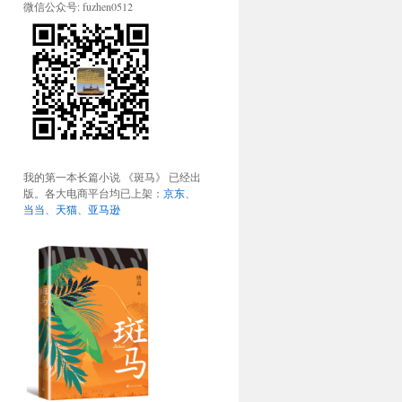
微信公众号: fuzhen0512
我的第一本长篇小说 《斑马》 已经出
版。各大电商平台均已上架：
京东
、
当当
、
天猫
、
亚马逊