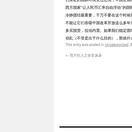
西方国家“让人民币汇率自由浮动”的
冷静团结最重要，千万不要在这个时候
不能让它们吞噬中国改革开放这么多年
多买国货，拉动内需。如果我们稳定团
动乱（不管是出于什么目的），那就什
This entry was posted in
Uncategorized
. 
←
照片狂人之余音袅袅