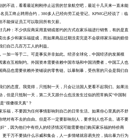
别的不说，看看最近刚刚停止运营的甘泉航空吧，最近十几天来一直未能
0
名员工终止聘用合约，
380
多人已经向劳工处登记。
KPMG
已经说了：临
但不能保证员工可以取回所有欠薪。
好几种：不少供应商采用直销或签约的方式在家乐福进行销售，有的是直
卖出多少和家乐福提成，而如果商品过期没卖完是不会获得家乐福的赔偿
我们自己几百万工人的利益。
，一加一等于二。可是事实并非如此。经济全球化，中国经济的发展模
因素在互相制约。外国资本需要依赖中国市场和中国消费者，中国工人也
国商品也需要依赖外资铺设的零售链。以暴制暴，受伤害的只会是我们自
我们的态度。我觉得，只抵制一天，只会让法国人更看不起我们。如果法
动，但是只抵制一天，第二天又跟什么也没发生过似的照常购买“中国制
是“很傻很天真”？
家乐福，不要因为任何事情影响到自己的日常生活。如果你心里真的不舒
你绝对有不去的自由。但是不一定要影响别人，要求别人也不去。请不要
汉奸”，因为他们中有些人的经济情况可能需要他们购买家乐福的特价商
。更千万不要搞什么示威和集会，人一多情绪就容易失控，搞出暴力行为