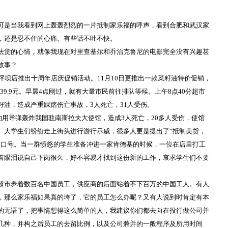
可是当我看到网上轰轰烈烈的一片抵制家乐福的呼声，看到合肥和武汉家
，还是忍不住的心痛。有些话不吐不快。
法货的心情，就像我现在对里查基尔和乔治克鲁尼的电影完全没有兴趣甚
故事？
坪坝店推出十周年店庆促销活动。
11
月
10
日更推出一款菜籽油特价促销，
39.9
元。早晨
4
点刚过，就有大量市民前往排队等候。上午
8
点
40
分超市
籽油，造成严重踩踏伤亡事故，
3
人死亡，
31
人受伤。
约用导弹轰炸我国驻南斯拉夫大使馆，造成
3
人死亡，
20
多人受伤，使馆
。大学生们纷纷走上街头进行游行示威，很多人更是提出了“抵制美货，
的口号。当一群愤怒的学生准备冲进一家肯德基的时候，一位在店里打工
着眼泪说自己下岗很久，好不容易才找到这份新的工作，哀求学生们不要
超市养着数百名中国员工，供应商的后面站着不下百万的中国工人。有人
，那么家乐福如果真的垮了，它的员工怎么办呢？又有人说到时肯定有本
的无语了，把事情想得这么简单的人，我建议你们都去向在投行做公司并
几种，并构之后员工的去留比例，以及公司兼并的一般程序及所用时间