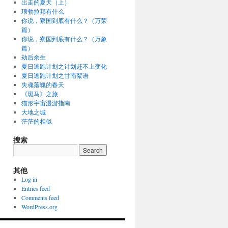
出走的夏天（上）
琅勃拉邦有什么
你说，寮国到底有什么？（万荣
篇）
你说，寮国到底有什么？（万象
篇）
劫后余生
夏日逃跑计划之计划赶不上变化
夏日逃跑计划之甘南絮语
失魂落魄的春天
《斑马》之旅
猫形宇宙漫游指南
大地之城
茫茫的相似
搜索
其他
Log in
Entries feed
Comments feed
WordPress.org