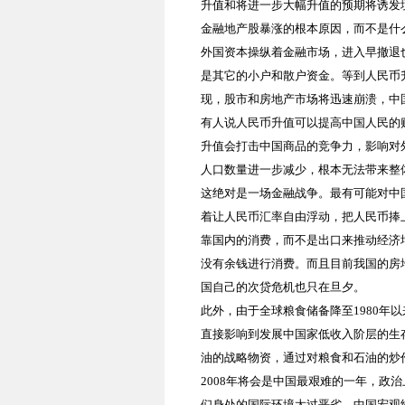
升值和将进一步大幅升值的预期将
诱发
金融地产股暴涨的根本原因，而不是什
外国资本操纵着金融市场，进入早撤退
是其它的小户和散户资金。等到人民币
现，
股市和房地产市场将迅速崩溃，中
有人说人民币升值可以提高中国人民的
升值会打击中国商品的竞争力，影响对
人口数量进一步减少，根本无法带来整
这绝对是一场金融战争。最有可能对中
着让人民币汇率自由浮动，把人民币捧
靠国内的消费，而不是出口来推动经济
没有余钱进行消费。而且目前我国的房
国自己的次贷危机也只在旦夕。
此外，由于全球粮食储备降至
1980
年以
直接影响到发展中国家低收入阶层的生
油的战略物资，通过对粮食和石油的炒
2008
年将会是中国最艰难的一年，政治
们身处的国际环境太过恶劣，中国宏观