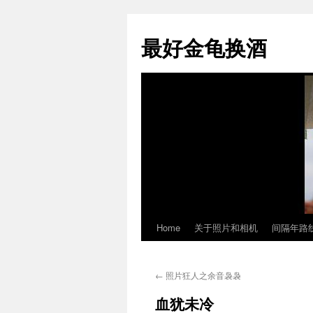
最好金龟换酒
Home
关于照片和相机
间隔年路
Skip
to
←
照片狂人之余音袅袅
content
血犹未冷