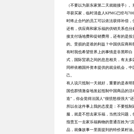
（不要以为新东家第二天就能接手）。
寻获买家，临时清盘人
KPMG
已经与
70
时终止合约的员工可以依法获得补偿，
还有，供应商和家乐福的供销关系也分
接支付场地费和促销费用，还有的是按
的。受损的是谁的利益？中国供应商和
有时我也希望世界上的事情是非黑即白
式，国际贸易之间的息息相关，有太多
同样依赖国外资本提供的就业机会，中
己。
有人说只抵制一天就好，重要的是表明
国也群情激奋地发起抵制中国商品的活
造”，你会觉得法国人“很愤怒很强大”还
所以在这件事上我的态度是：不要抵制
服，就是不想去家乐福，当然没问题，
指责五一去家乐福购物的普通百姓为“
品，就像故事一里面提到的特价菜籽油