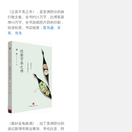
《泛若不系之舟》，是亚洲部分的旅
行散文集。全书约21万字，比博客新
增10万字。全书加插照片四色印刷，
轻涂轻质。书店链接：
亚马逊
、
京
东
、
当当
《最好金龟换酒》，拉丁美洲部分的
游记新增哥斯达黎加、哥伦比亚、阿