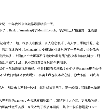
世纪二十年代以来金融界最黑暗的一天。
下了，
Bank of America
买了
Merrill Lynch
。华尔街上尸横遍野，血流成
记者站了一地。很多人在围观，有人窃窃私语，有人拿出手机拍照。这
。想起在纽约时，
Lehman
的大楼和我的住处只隔了一条马路，抬头低头
银行大楼，上面的
N
个大屏幕不停地放映着熊熊的烈火和匆匆的脚步，烈
字看起来霸气十足。从不曾想竟会落到如今的地步。
“我们当然知道情况很糟糕。但是到底有多糟糕？你们这些
ibanker
现在心情
司不让我们对媒体发表看法，事实上我也根本没心情。你大爷的，到底有
朋友。刚发出去不到一秒钟，邮件就被退回了。那一瞬间，我盯着电脑屏
风光无限的
banker
，今天就被扫地出门，怎能不让人心寒。更残酷的是，
的可能性微乎其微。今天收到了很多条新闻，其中一条的标题是“
There