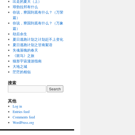
出走的夏天（上）
琅勃拉邦有什么
你说，寮国到底有什么？（万荣
篇）
你说，寮国到底有什么？（万象
篇）
劫后余生
夏日逃跑计划之计划赶不上变化
夏日逃跑计划之甘南絮语
失魂落魄的春天
《斑马》之旅
猫形宇宙漫游指南
大地之城
茫茫的相似
搜索
其他
Log in
Entries feed
Comments feed
WordPress.org