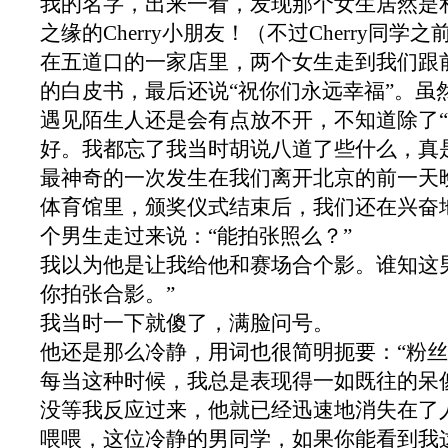
我的名字，出来一看，发现那个女生居然是
之缘的
Cherry
小朋友！（不过
Cherry
同学之
在五道口的一家店里，两个女生走到我们跟
的白皮书，最后还说“祝你们永远幸福”。虽
遇见陌生人还是会有点放不开，不知道除了“
好。我都忘了我当时胡说八道了些什么，真
最神奇的一次发生在我们离开北京的前一天
体育馆里，颁奖仪式结束后，我们还在兴奋
个男生走过来说：“能拍张照么？”
我以为他是让我给他和赛场合个影。谁知这
你拍张合影。”
我当时一下就傻了，满脸问号。
他还是那么冷静，用词也很简明扼要：“粉丝
每当这种时候，我总是表现得一如既往的呆
没等我反应过来，他就已经迅速地消失在了
喂喂，这位冷静的男同学，如果你能看到我