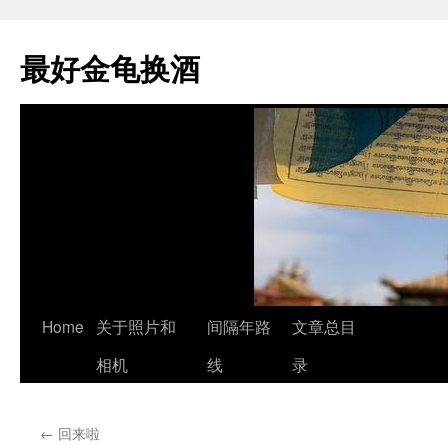
最好金龟换酒
Skip
Home
关于照片和
间隔年路
文章总目
to
相机
线
录
content
←
回来啦