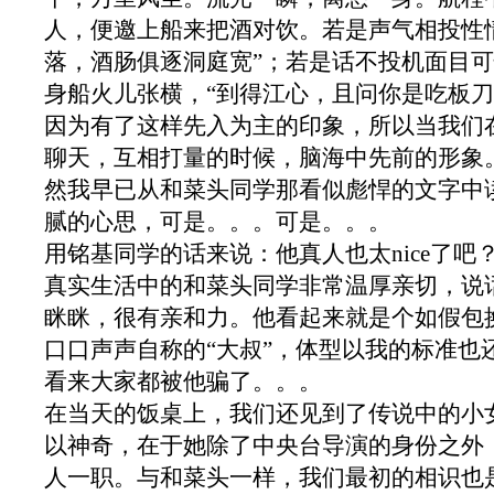
人，便邀上船来把酒对饮。若是声气相投性
落，酒肠俱逐洞庭宽”；若是话不投机面目
身船火儿张横，“到得江心，且问你是吃板刀
因为有了这样先入为主的印象，所以当我们
聊天，互相打量的时候，脑海中先前的形象
然我早已从和菜头同学那看似彪悍的文字中
腻的心思，可是。。。可是。。。
用铭基同学的话来说：他真人也太
nice
了吧
真实生活中的和菜头同学非常温厚亲切，说
眯眯，很有亲和力。他看起来就是个如假包
口口声声自称的“大叔”，体型以我的标准也
看来大家都被他骗了。。。
在当天的饭桌上，我们还见到了传说中的小
以神奇，在于她除了中央台导演的身份之外
人一职。与和菜头一样，我们最初的相识也