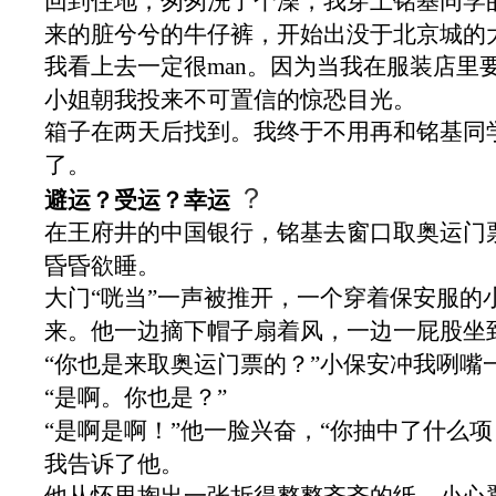
回到住地，匆匆洗了个澡，我穿上铭基同学
来的脏兮兮的牛仔裤，开始出没于北京城的
我看上去一定很
man
。因为当我在服装店里
小姐朝我投来不可置信的惊恐目光。
箱子在两天后找到。我终于不用再和铭基同学
了。
？
避运？受运？幸运
在王府井的中国银行，铭基去窗口取奥运门
昏昏欲睡。
大门“咣当”一声被推开，一个穿着保安服的
来。他一边摘下帽子扇着风，一边一屁股坐
“你也是来取奥运门票的？”小保安冲我咧嘴
“是啊。你也是？”
“是啊是啊！”他一脸兴奋，“你抽中了什么项
我告诉了他。