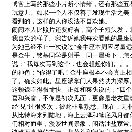
博客上写的那些小片断小情绪，还有那些五
玩意儿。如果一个人不仅善于发现生活之美
看到的，这样的人你没法不喜欢她。
闹闹本人比照片还要好看，高个子短头发，
我喜欢的样子。我告诉她我每次看她的星座
为她已经不止一次说过“金牛座本周应尽量远
是金牛，铭基同学是射手，同一屋檐下，怎
说：“我每次写到这个，也会想起你们。。。
的神色：“你得了吧！金牛座根本不会真正相
了。确实如此。星座派掌门人果然功力深厚
这顿饭吃得很愉快。正如和菜头说的，“四
喜和兴奋，不像是初次见面，更像是老友重
经‘见’过很多次，彼此非常熟悉。现在，无
从比特海来到陆地，海上云泽和笔底风月都
们相对而坐，漫谈世间景象，闲话油盐家常