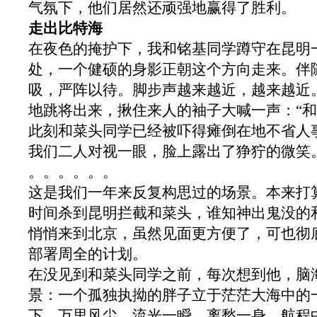
气氛下，他们居然还顽强地赢得了胜利。
走出比特海
在夜色的掩护下，我和铭基同学蹲守在昆明
处，一个健硕的身影正朝这个方向走来。伴
吸，严阵以待。脚步声越来越近，越来越近
地跳将出来，揪住来人的袖子大喊一声：“和
此刻和菜头同学已经被吓得瘫倒在地不省人
我们二人对视一眼，脸上露出了狰狞的微笑
。。。。。。
这是我们一年来反复构思过的场景。本来打
时间杀到昆明拦截和菜头，谁知神出鬼没的
悄悄来到北京，虽然见面更方便了，可也彻
部署周全的计划。
在没见到和菜头同学之前，每次想到他，脑
景：一个孤独执拗的胖子立于茫茫大海中的
下，万里风尘。流光一瞬，离愁一身。航程