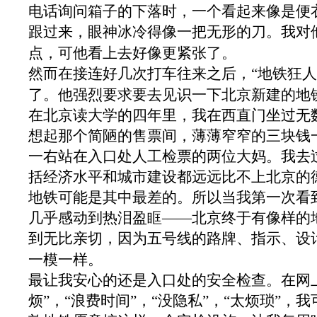
电话询问箱子的下落时，一个看起来像是便
跟过来，眼神冰冷得像一把无形的刀。我对
点，可他看上去好像更紧张了。
然而在接连好几次打车往来之后，“地铁狂人
了。他强烈要求要去见识一下北京新建的地
在北京读大学的四年里，我在西直门坐过无
想起那个简陋的售票间，薄薄窄窄的三块钱
一右站在入口处人工检票的两位大妈。我去
括经济水平和城市建设都远远比不上北京的
地铁可能是其中最差的。所以当我第一次看
几乎感动到热泪盈眶――北京终于有像样的
到无比亲切，因为五号线的路牌、指示、设
一模一样。
最让我安心的还是入口处的安全检查。在网
烦”，“浪费时间”，“没隐私”，“太烦琐”，