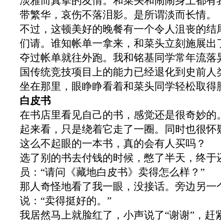
淡雅而真挚的友情。和菜头和闹闹身上都有
带繁华，哀伤不落泪影。是所谓淡而长情。
不过，这顿美好的晚餐有一个令人沮丧的结
们请。谁知帐单一拿来，和菜头立刻施展出
夺过帐单就往外跑。我和铭基同学常年流落异
国传统竞技项目上的能力已经退化到史前人
坐在那里，眼睁睁看着和菜头同学轻松取得
白皮书
在书店里看见自己的书，感觉还是很奇妙的
起来看，只是绕着它走了一圈。同时也很怀
这么不起眼的一本书，真的会有人买吗？
选了别的书去付钱的时候，憋了半天，终于
员：“请问《藏地白皮书》卖得怎么样？”
那人奇怪地看了我一眼，没接话。旁边另一
说：“卖得挺好的。”
我居然马上就脸红了，小声说了“谢谢”，赶