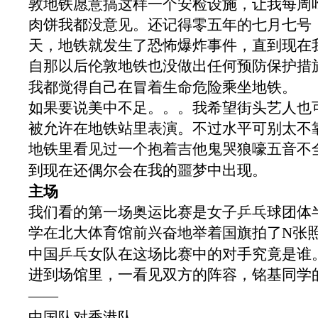
敦地铁愿意搞这样一个安检设施，让我每周
肉饼我都没意见。还记得零五年的七月七号
天，地铁就发生了恐怖爆炸事件，直到现在
自那以后伦敦地铁也没做出任何预防保护措
我都觉得自己在冒着生命危险乘坐地铁。
如果要说美中不足。。。我希望街头艺人也
被允许在地铁站里表演。不过水平可别太不
地铁里看见过一个抱着吉他鬼哭狼嚎五音不
到现在还偶尔会在我的噩梦中出现。
主场
我们看的第一场奥运比赛是女子乒乓球团体
学在北大体育馆前兴奋地举着国旗拍了
N
张
中国乒乓女队在这场比赛中的对手究竟是谁
进到场馆里，一看见双方的阵容，铭基同学
――
中国队对香港队。