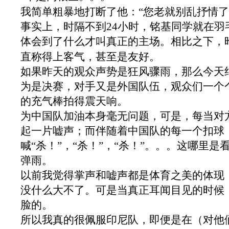
我简单粗暴地打断了他：“您老就别乱抒情了
事实上，时隔不到
24
小时，铭基同学就在羽
体会到了什么才叫真正的主场。相比之下，
直称得上客气，甚至是友好。
如果昨天的观众声势是狂风骤雨，那么今天
为是决赛，对手又是外国队伍，观众们一个
的充气棒拍得震天响。
为中国队加油本身毫无问题，可是，每当对
起一片嘘声；而伴随着中国队的每一个扣球
喊“杀！”，“杀！”，“杀！”。。。这哪里
弹雨。
以前我觉得掌声和嘘声都是体育之美的体现，
没什么大不了。可是当真正耳闻目见的时候
脸的。
所以我真的很佩服印尼队，即便是在（对他