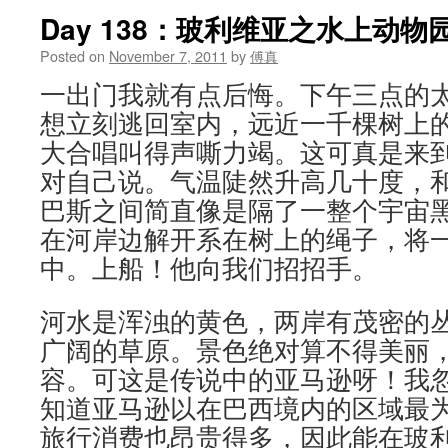
Day 138：玻利维亚之水上动物
Posted on
November 7, 2011
by
傅真
一出门我就有点后悔。下午三点的
想立刻逃回室内，远近一千棵树上
大合唱叫得声嘶力竭。这可真是来
对自己说。气温陡然升高几十度，
巴斯之间简直像是隔了一整个宇宙
在河岸边解开系在树上的绳子，将
中。上船！他向我们招招手。
河水是浑浊的黄色，两岸有茂密的
广阔的草原。景色绝对算不得美丽，
容。可这是传说中的亚马逊呀！我
知道亚马逊以在巴西境内的区域最
旅行消费也昂贵得多，因此能在玻利