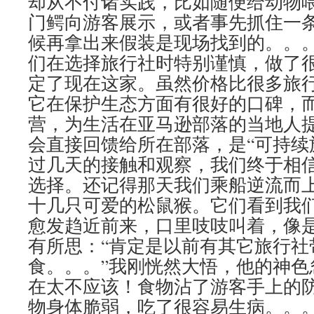
却从不付诸实践，比如随便给动物
门鳄向游客展示，或者事先抓住一
候再拿出来假装是现场找到的。。
们在选择旅行社时特别谨慎，做了
定了现在这家。虽然价格比很多旅
它在保护生态方面有很好的口碑，
营，为生活在亚马逊部落的当地人
会直接回馈给所在部落，是“可持续
过几天的接触和观察，我们终于相
选择。还记得那天我们乘船逆流而
十几只可爱的松鼠猴。它们看到我
愈发趋近前来，口里吱吱叫着，像
有所思：“肯定是以前有其它旅行社
食。。。”我刚恍然大悟，他的神色
在太不应该！食物沾了游客手上的
物身体脆弱，吃了很容易生病。。。