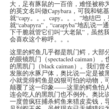
大，足有豚鼠的一百倍，难怪被称为
的英文名叫做Capybara，可我和
就“capy。。。capy。。。”地结巴
就“cabapyra”，“carapyba”地
下干脆就管它们叫“大老鼠”，虽然
会喜欢这个称呼。。。
这里的鳄鱼几乎都是凯门鳄，大部
的眼镜凯门（spectacled caima
的黑凯门（black caiman）。我
发胀的水豚尸体，奥比说一定是被
小就觉得鳄鱼是凶狠可怕的动物，
颠覆了这一印象——这里的鳄鱼怕
连会吃人的黑凯门也不例外。奥比
一度曾疯狂捕杀鳄鱼来猎皮卖钱，
见到阎王爷。虽然现在已无捕猎行