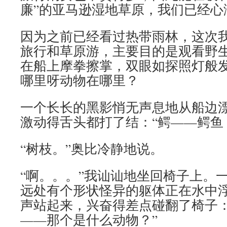
廉”的亚马逊湿地草原，我们已经心
因为之前已经看过热带雨林，这次
旅行和草原游，主要目的是观看野
在船上摩拳擦掌，双眼如探照灯般
哪里呀动物在哪里？
一个长长的黑影悄无声息地从船边
激动得舌头都打了结：“鳄——鳄鱼
“树枝。”奥比冷静地说。
“啊。。。”我讪讪地坐回椅子上。
远处有个形状怪异的躯体正在水中浮
声站起来，兴奋得差点碰翻了椅子：
——那个是什么动物？”