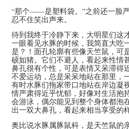
“那个——是塑料袋。”之前还一脸
忍不住笑出声来。
待到我终于冷静下来，大明星们这
一眼看见水豚的时候，我简直大吃
是？！面孔轮廓有些像天竺鼠，可
硕如猪。它们不避人，看起来性情
鼻孔很有个性，可是表情又呆滞得
不爱运动，总是呆呆地站在那里，
有时水豚们拖家带口地站在岸边凝
情严肃得近乎忧郁，好像对生活抱
会游泳，偶尔能见到整个身体都泡
出一双大鼻孔，看起来相当享受的
奥比说水豚属豚鼠科，是天竺鼠的