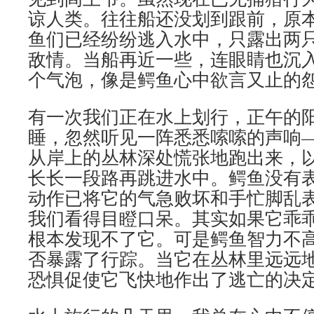
谅人类。往往船还没划到跟前，原
鱼们已经纷纷逃入水中，只露出两
敌情。当船再近一些，连眼睛也沉
个气泡，像是鳄鱼心中欲言又止的
有一次我们正在水上划行，正午的
睡，忽然听见一阵悉悉嗦嗦的声响
从岸上的丛林深处慌张地跑出来，
长长一段路再跳进水中。鳄鱼没有
动作已将它的气急败坏和手忙脚乱
我们看得目瞪口呆。其实如果它乖
根本发现不了它。可是鳄鱼智力不
否暴露了行踪。当它在丛林里远远
恐惧促使它飞快地作出了逃亡的决