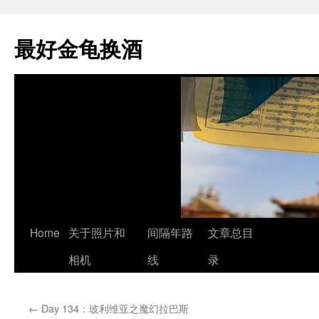
最好金龟换酒
Skip
Home
关于照片和
间隔年路
文章总目
to
相机
线
录
content
←
Day 134：玻利维亚之魔幻拉巴斯