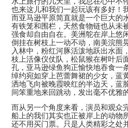
水上旅行的几天里，我总在心中不
也来这儿和我们一起玩该有多好！
而亚马逊平原简直就是一个巨大的
有铁笼和围栏，天然食物链也从未
强食却自由自在。美洲鸵在岸上悠
倒挂在树枝上一动不动，南美浣熊
入林中，粉红河豚活泼地跃出水面
枝上活像仪仗队，松鼠猴在树叶后
孔，亚马逊绿鱼狗正愉快地吞食一
绰约宛如穿上芭蕾舞裙的少女，蓝
洒地飞向被晚霞映红的半边天，蓝
间笨重地来回跳动，发出毫不优雅
而从另一个角度来看，演员和观众
船上的我们其实也正被岸上的动物所
还不用买门票。只是人类精彩之处