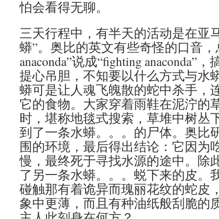
怕会看得无聊。
三天行程中，有半天的活动是在亚马
蟒”。奥比的英文有些奇怪的口音，总是把
anaconda”说成“fighting anaco
提心吊胆，不知要以什么方式与水
蟒可是让人魂飞魄散的蛇中杀手，
它的食物。大家穿着雨鞋在泥泞的
时，堪称地毯式搜索，草堆中树丛
到了一条水蟒。。。的尸体。奥比
围的环境，最后得出结论：它因为
慢，最终死于寻找水源的途中。除
了另一条水蟒。。。蜕下来的皮。
碰触那有着诡异而瑰丽花纹的蛇皮
象中更薄，而且有种油纸般刮脆的
主人此刻身在何方？