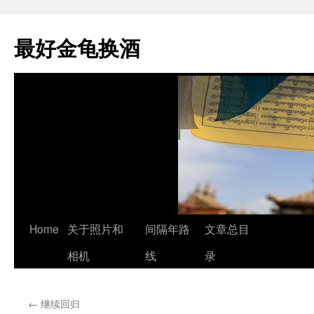
最好金龟换酒
Skip
Home
关于照片和
间隔年路
文章总目
to
相机
线
录
content
←
继续回归