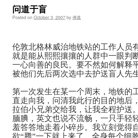
问道于盲
Posted on
October 3, 2007
by
傅真
伦敦北格林威治地铁站的工作人员
就是能从熙熙攘攘的人群中一眼判
一心向善的良民。要不然如何解释
被他们先后两次选中去护送盲人先
第一次发生在某一个周末，地铁的
直走向我，问清我此行的目的地后
拉伯小兄弟交给我，让我全程护送
腼腆，英文也说不流畅，一只手轻
羞答答地走着小碎步。我立刻觉得
欲“腾”一下就上来了，全身每个细