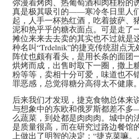
弥漫着烤肉、热葡萄酒和肉桂粉的
真是极其吸引的——寒冷冬日里人
起，人手一杯热红酒，吃着披萨、
泥和热乎乎的糖衣面点。可是走了
摊位来来去去卖的其实也不过就是
种名叫“Trdelnik”的捷克传统甜
阵仗也颇有看头，是用长条的面团
烘烤而成，出售时取下一圈，撒上
粉等等，卖相十分可爱，味道也不
罪恶感，总觉得糖分高得太不健康
后来我们才发现，捷克食物总体来
与想象中的东欧和俄罗斯都差不多
么蔬菜，到处都是肉肉肉。城中的
是质量很高，而在研究过路边餐馆
上做出了明智的决定：“捷克菜嘛。