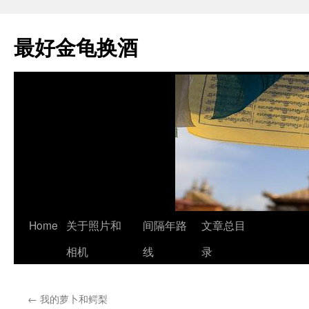
最好金龟换酒
Skip
Home
关于照片和
间隔年路
文章总目
to
相机
线
录
content
←
我的萝卜和鳄梨