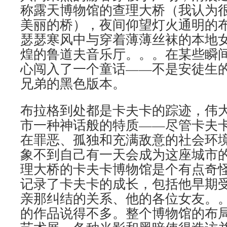
称露天博物馆的查理大桥（我认为
美丽的桥），夜间仰望灯火通明的
瑟瑟寒风中与穿着薄薄丝袜的本地
煌的鲁道夫音乐厅。。。在某些瞬
心闯入了一个童话——不是安徒生
兄弟的黑色版本。
布拉格到处都是卡夫卡的踪迹，伟
市一种神话般的特质——尽管卡夫
在罪恶、孤独和充满敌意的社会环
象不到自己有一天会成为这座城市
理大桥的卡夫卡博物馆是个有点奇
记录了卡夫卡的成长，包括他早期
亲那纠结的关系、他的各位女友。
的作品说得不多。整个博物馆的布