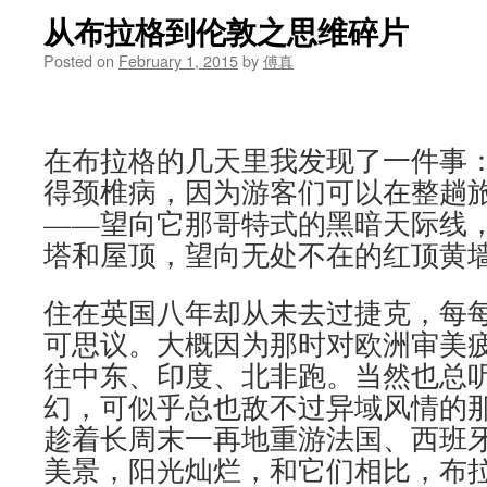
从布拉格到伦敦之思维碎片
Posted on
February 1, 2015
by
傅真
在布拉格的几天里我发现了一件事
得颈椎病，因为游客们可以在整趟
——望向它那哥特式的黑暗天际线
塔和屋顶，望向无处不在的红顶黄
住在英国八年却从未去过捷克，每
可思议。大概因为那时对欧洲审美
往中东、印度、北非跑。当然也总
幻，可似乎总也敌不过异域风情的
趁着长周末一再地重游法国、西班
美景，阳光灿烂，和它们相比，布