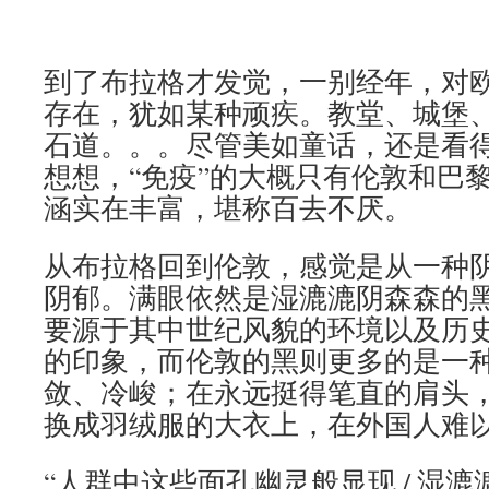
到了布拉格才发觉，一别经年，对
存在，犹如某种顽疾。教堂、城堡
石道。。。尽管美如童话，还是看
想想，“免疫”的大概只有伦敦和巴
涵实在丰富，堪称百去不厌。
从布拉格回到伦敦，感觉是从一种
阴郁。满眼依然是湿漉漉阴森森的
要源于其中世纪风貌的环境以及历
的印象，而伦敦的黑则更多的是一
敛、冷峻；在永远挺得笔直的肩头
换成羽绒服的大衣上，在外国人难
“人群中这些面孔幽灵般显现 / 湿