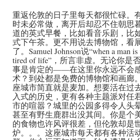
重返伦敦的日子里每天都很忙碌。
时未必常做，离开后却忍不住朝思
道的英式早餐，比如看音乐剧，比
式下午茶。更不用说去博物馆，看
了。Samuel Johnson说“when a man is tir
tired of life”，所言非虚。无
事是肯定的——在这里你永远不会
术？到处都是免费的博物馆和画廊
座城市简直就是麦加。想要活在过
入式的历史，更有各种主题派对任
市的喧嚣？城里的公园多得令人头
甚至有野生鹿群出没其间。你是个美食
的食物也许风评很差，但伦敦却是
炉。。。这座城市每天都有各种活