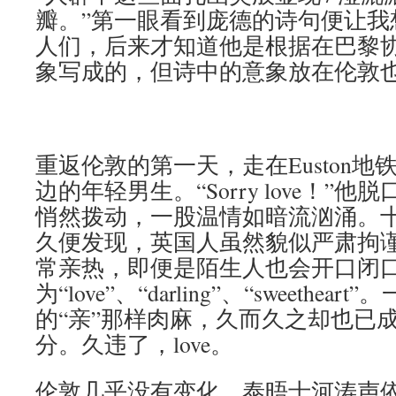
瓣。”第一眼看到庞德的诗句便让我
人们，后来才知道他是根据在巴黎
象写成的，但诗中的意象放在伦敦
重返伦敦的第一天，走在Euston
边的年轻男生。“Sorry love！”
悄然拨动，一股温情如暗流汹涌。
久便发现，英国人虽然貌似严肃拘
常亲热，即便是陌生人也会开口闭
为“love”、“darling”、“sweethe
的“亲”那样肉麻，久而久之却也已
分。久违了，love。
伦敦几乎没有变化。泰晤士河涛声