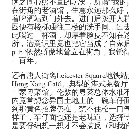
俩之间心照不宣的玩笑，所谓“我的p
在街角的老酒馆，生意永远那么好
着啤酒站到门外去。进门后拨开人
圈便有楼梯通往二楼的洗手间。过
此喝过一杯酒，却厚着脸皮不知在这
所，潜意识里竟也把它当成了自家后
pub”依然骄傲地耸立在街角，我觉
一百年。
还有唐人街离Leicester Sqaur
Hong Kong Café。典型的港式
一家粤菜馆。伦敦的粤菜总体水准
内竟常想念异国土地上的一碗车仔
到那黄色招牌仍在，禁不住松一口
样子，车仔面也还是老味道，选择“米
是要仔细想一想才不会搞反（和我