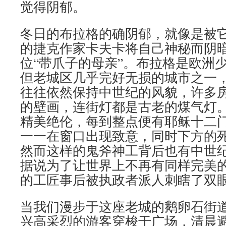
觉得阴郁。
冬日的布拉格的确阴郁，就像是被
的捷克作家卡夫卡将自己神秘而阴
位“带爪子的母亲”。布拉格是欧洲
但老城区几乎完好无损的城市之一
往往依然保持中世纪的风貌，许多
的壁画，连街灯都是古老的煤气灯
精美绝伦，每到整点便有耶稣十二
一一在窗口出现致意，同时下方的
然而这样的鬼斧神工背后也有中世
据说为了让世界上不再有同样完美
的工匠事后被执政者派人刺瞎了双
当我们漫步于这座老城的鹅卵石街
兴高采烈的游客穿梭于广场，清晨