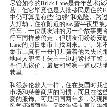
尽管如今的Brick Lane是青年艺
营，但它毕竟也是大批移民居住的Eas
中仍可算是有些“边缘”和危险。路
人打劫，住在附近的gay蜜半夜里
行车，一位朋友讲的另一个故事更
行车同样被偷走，但朋友们纷纷安慰他
Lane的周日集市上找回来。。。果
集市上真有一哥们儿骑着他丢失的
地向人兜售！失主一边赶紧报了警
哥们儿议价，最后和警察一道成功
巷里。。。
和很多伦敦人一样，住在英国时我
市场和慈善商店的习惯，而且在这
爱的服饰。可是回国两年多，发现
风气还很薄弱，无数年轻人更是将