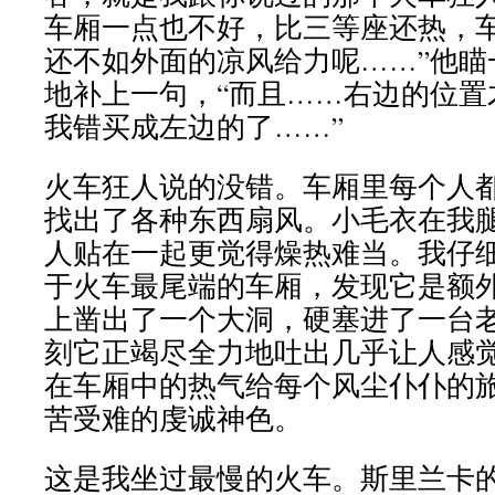
车厢一点也不好，比三等座还热，
还不如外面的凉风给力呢……”他瞄
地补上一句，“而且……右边的位置
我错买成左边的了……”
火车狂人说的没错。车厢里每个人
找出了各种东西扇风。小毛衣在我
人贴在一起更觉得燥热难当。我仔
于火车最尾端的车厢，发现它是额
上凿出了一个大洞，硬塞进了一台
刻它正竭尽全力地吐出几乎让人感
在车厢中的热气给每个风尘仆仆的
苦受难的虔诚神色。
这是我坐过最慢的火车。斯里兰卡