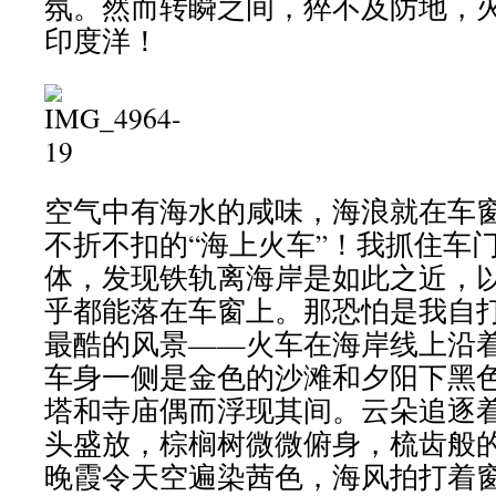
氛。然而转瞬之间，猝不及防地，
印度洋！
空气中有海水的咸味，海浪就在车
不折不扣的“海上火车”！我抓住车
体，发现铁轨离海岸是如此之近，
乎都能落在车窗上。那恐怕是我自
最酷的风景——火车在海岸线上沿
车身一侧是金色的沙滩和夕阳下黑
塔和寺庙偶而浮现其间。云朵追逐
头盛放，棕榈树微微俯身，梳齿般
晚霞令天空遍染茜色，海风拍打着