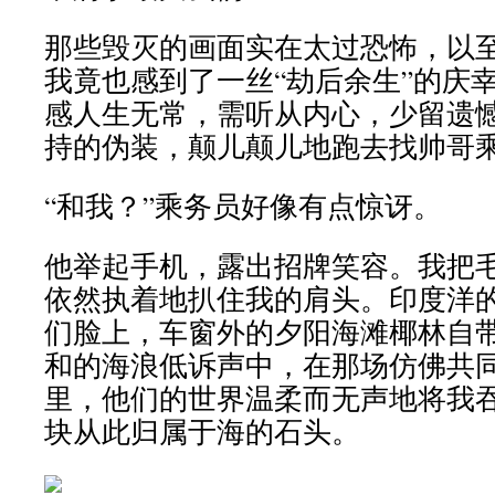
那些毁灭的画面实在太过恐怖，以
我竟也感到了一丝“劫后余生”的庆
感人生无常，需听从内心，少留遗
持的伪装，颠儿颠儿地跑去找帅哥
“和我？”乘务员好像有点惊讶。
他举起手机，露出招牌笑容。我把
依然执着地扒住我的肩头。印度洋
们脸上，车窗外的夕阳海滩椰林自
和的海浪低诉声中，在那场仿佛共
里，他们的世界温柔而无声地将我
块从此归属于海的石头。