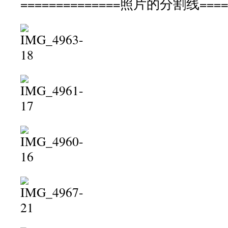
==============照片的分割线=====