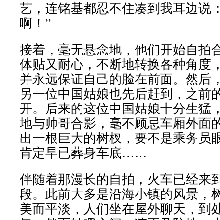
艺，连铭基都忍不住凑到我耳边说：
啊！”
接着，毫无悬念地，他们开始自拍
体贴又耐心，不断地转换各种角度
并永远保证自己的脸在前面。然后
另一位中国姑娘也先后赶到，之前
开。后来的这位中国姑娘十分生猛
地与帅哥合影，毫不顾忌车厢外面
出一根巨大的树杈，要不是乘务员
肯定早已葬身车底……
伴随着那漫长的自拍，火车已经来
段。此前大多是沿海小镇的风景，
美而平淡，人们坐在屋外聊天，到