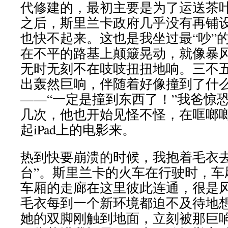
代修建的，最初主要是为了运送茶
之后，斯里兰卡政府几乎没有再铺
也快不起来。这也是我坐过最“吵”
在不平的路基上颠簸晃动，就像暴
无时无刻不在吱吱扭扭地响。三不
出轰然巨响，伴随着好像撞到了什
——“一定是撞到东西了！”我爸惊
几次，他也开始见怪不怪，在哐啷
起iPad上的电影来。
热到快要崩溃的时候，我抱着毛衣去
台”。斯里兰卡的火车在行驶时，车
车厢的走廊在这里彼此连通，很是
毛衣每到一个新环境都迫不及待地
她的双脚刚触到地面，立刻被那巨