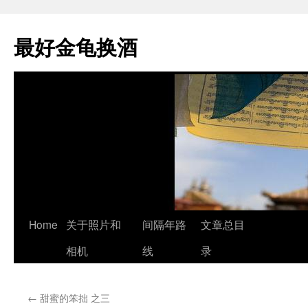
最好金龟换酒
Skip
Home
关于照片和
间隔年路
文章总目
to
相机
线
录
content
←
甜蜜的笨拙 之三