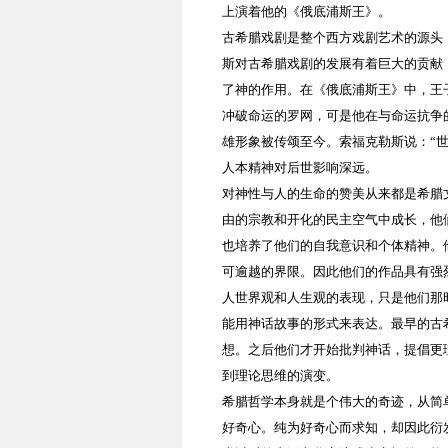
上演着他的《俄底浦斯王》。
古希腊戏剧是整个西方戏剧艺术的源头
斯对古希腊戏剧的发展有着巨大的贡献
了神的作用。在《俄底浦斯王》中，王
冲破命运的罗网，可是他在与命运抗争
雄形象被传颂至今。索福克勒斯说：“
人本精神对后世影响深远。
对神性与人的生命的赞美从来都是希腊
由的宗教和开化的民主空气中成长，他
也培养了他们的自我意识和个体精神。
可逾越的界限。因此他们的作品具有强
人世界观和人生观的表现，只是他们那
能用神话故事的形式来表达。最早的古
想。之后他们才开始批判神话，提倡更
到理论思维的演变。
希腊哲学本身就是个伟大的奇迹，从简
好奇心。纯为好奇心而求知，却因此衍