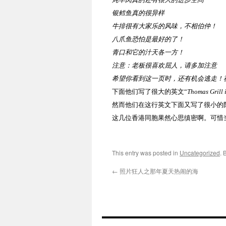
银鳕鱼真的很异样
牛排很有大家乐的风味，不相伯仲！
八爪鱼恐怕是最好的了！
青口和它的汁天各一方！
注意：老板很喜欢屈人，请多加注意
希望你看到这一页时，还有机会逃走！
下面他们写了很大的英文“
Thomas Grill i
然而他们在这行英文下面又写了很小的
这几位香港同胞果然心思缜密啊。可惜
This entry was posted in
Uncategorized
. 
←
照片狂人之那年夏天热闹的海