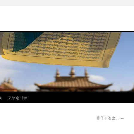
线
文章总目录
影子下酒 之二
→