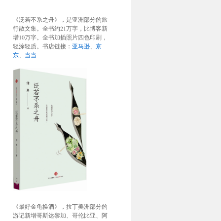
《泛若不系之舟》，是亚洲部分的旅
行散文集。全书约21万字，比博客新
增10万字。全书加插照片四色印刷，
轻涂轻质。书店链接：
亚马逊
、
京
东
、
当当
《最好金龟换酒》，拉丁美洲部分的
游记新增哥斯达黎加、哥伦比亚、阿