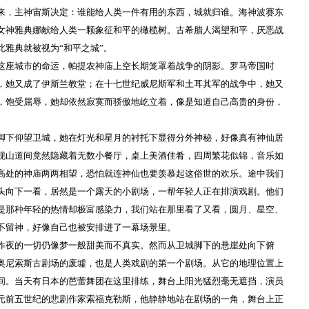
来，主神宙斯决定：谁能给人类一件有用的东西，城就归谁。海神波赛东
女神雅典娜献给人类一颗象征和平的橄榄树。古希腊人渴望和平，厌恶战
雅典就被视为“和平之城”。
这座城市的命运，帕提农神庙上空长期笼罩着战争的阴影。罗马帝国时
，她又成了伊斯兰教堂；在十七世纪威尼斯军和土耳其军的战争中，她又
，饱受屈辱，她却依然寂寞而骄傲地屹立着，像是知道自己高贵的身份，
脚下仰望卫城，她在灯光和星月的衬托下显得分外神秘，好像真有神仙居
现山道间竟然隐藏着无数小餐厅，桌上美酒佳肴，四周繁花似锦，音乐如
高处的神庙两两相望，恐怕就连神仙也要羡慕起这俗世的欢乐。途中我们
头向下一看，居然是一个露天的小剧场，一帮年轻人正在排演戏剧。他们
是那种年轻的热情却极富感染力，我们站在那里看了又看，圆月、星空、
不留神，好像自己也被安排进了一幕场景里。
昨夜的一切仍像梦一般甜美而不真实。然而从卫城脚下的悬崖处向下俯
奥尼索斯古剧场的废墟，也是人类戏剧的第一个剧场。从它的地理位置上
间。当天有日本的芭蕾舞团在这里排练，舞台上阳光猛烈毫无遮挡，演员
元前五世纪的悲剧作家索福克勒斯，他静静地站在剧场的一角，舞台上正