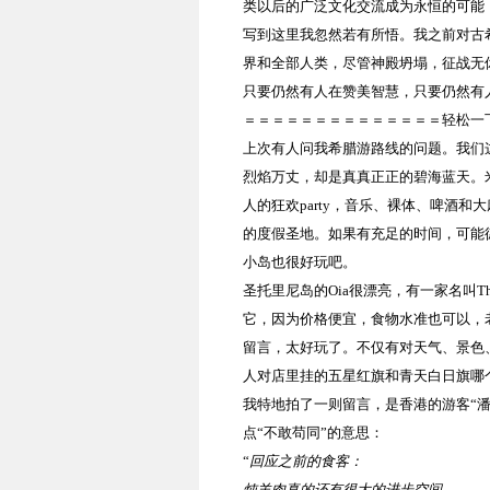
类以后的广泛文化交流成为永恒的可能
写到这里我忽然若有所悟。我之前对古
界和全部人类，尽管神殿坍塌，征战无
只要仍然有人在赞美智慧，只要仍然有
＝＝＝＝＝＝＝＝＝＝＝＝＝＝轻松一
上次有人问我希腊游路线的问题。我们
烈焰万丈，却是真真正正的碧海蓝天。
人的狂欢
party
，音乐、裸体、啤酒和大
的度假圣地。如果有充足的时间，可能
小岛也很好玩吧。
圣托里尼岛的
Oia
很漂亮，有一家名叫
Th
它，因为价格便宜，食物水准也可以，
留言，太好玩了。不仅有对天气、景色
人对店里挂的五星红旗和青天白日旗哪
我特地拍了一则留言，是香港的游客“
点“不敢苟同”的意思：
“
回应之前的食客：
炖羊肉真的还有很大的进步空间