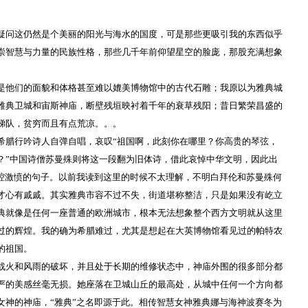
疑问这仍然是个美丽的阳光与海水的国度，可是那些更吸引我的东西似乎
崇智慧与力量的民族性格，那些几千年前仰望星空的脸庞，那股充满想象
是他们的面貌和体格甚至难以媲美博物馆中的古代石雕；我原以为雅典城
雅典卫城和宙斯神庙，断壁残垣映衬着千年的衰草残阳；昔日繁荣昌盛的
梯队，贫穷而且有点荒凉。。。
希腊行吟诗人自弹自唱，哀叹“祖国啊，此刻你在哪里？你高贵的琴弦，
？”中国诗僧苏曼殊则将这一段翻为旧体诗，借此哀悼中华文明，因此出
满腔激愤的句子。以前我读到这里的时候不太理解，不明白拜伦和苏曼殊何
才心有戚戚。其实雅典市容不过不失，街道堪称整洁，只是如果没有屹立
典就像是任何一座普通的欧洲城市，根本无法想象整个西方文明就从这里
过的辉煌。我的确为希腊难过，尤其是想起在大英博物馆看见过的帕特农
的祖国。
战火和风雨的破坏，并且处于长期的维修状态中，神庙外围的很多部分都
严的美感丝毫无损。她座落在卫城山丘的最高处，从城中任何一个方向都
女神的神庙，“雅典”之名即源于此。相传智慧女神雅典娜与海神波赛冬为