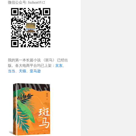
微信公众号: fuzhen0512
我的第一本长篇小说 《斑马》 已经出
版。各大电商平台均已上架：
京东
、
当当
、
天猫
、
亚马逊