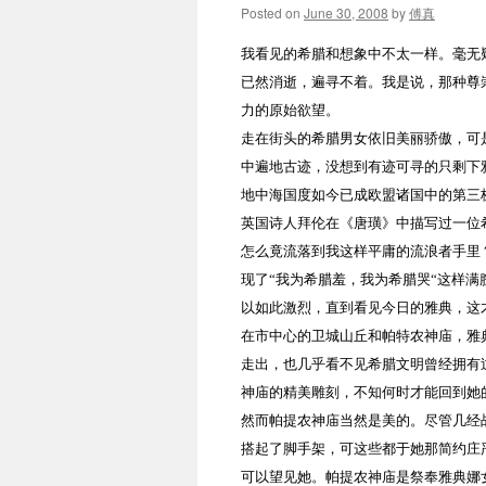
Posted on
June 30, 2008
by
傅真
我看见的希腊和想象中不太一样。毫无
已然消逝，遍寻不着。我是说，那种尊
力的原始欲望。
走在街头的希腊男女依旧美丽骄傲，可
中遍地古迹，没想到有迹可寻的只剩下
地中海国度如今已成欧盟诸国中的第三
英国诗人拜伦在《唐璜》中描写过一位
怎么竟流落到我这样平庸的流浪者手里
现了“我为希腊羞，我为希腊哭“这样
以如此激烈，直到看见今日的雅典，这
在市中心的卫城山丘和帕特农神庙，雅
走出，也几乎看不见希腊文明曾经拥有
神庙的精美雕刻，不知何时才能回到她
然而帕提农神庙当然是美的。尽管几经
搭起了脚手架，可这些都于她那简约庄
可以望见她。帕提农神庙是祭奉雅典娜