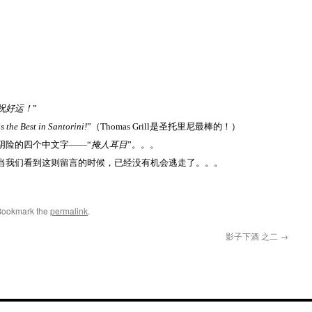
祝好运！
”
s the Best in Santorini!
”（
Thomas Grill
是圣托里尼最棒的！）
阴险的四个中文字――“
掩人耳目
”。。。
当我们看到这则留言的时候，已经没有机会逃走了。。。
Bookmark the
permalink
.
影子下酒 之二
→