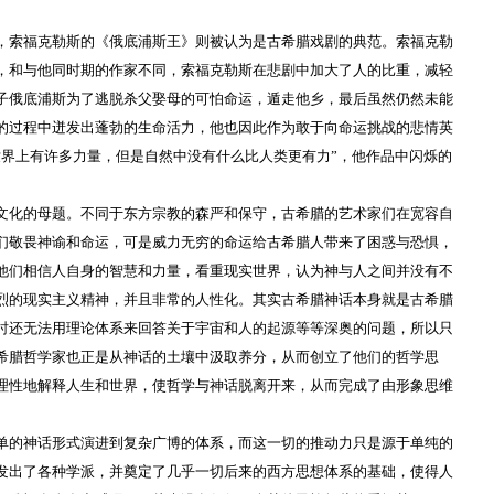
，索福克勒斯的《俄底浦斯王》则被认为是古希腊戏剧的典范。索福克勒
，和与他同时期的作家不同，索福克勒斯在悲剧中加大了人的比重，减轻
子俄底浦斯为了逃脱杀父娶母的可怕命运，遁走他乡，最后虽然仍然未能
的过程中迸发出蓬勃的生命活力，他也因此作为敢于向命运挑战的悲情英
世界上有许多力量，但是自然中没有什么比人类更有力”，他作品中闪烁的
文化的母题。不同于东方宗教的森严和保守，古希腊的艺术家们在宽容自
们敬畏神谕和命运，可是威力无穷的命运给古希腊人带来了困惑与恐惧，
他们相信人自身的智慧和力量，看重现实世界，认为神与人之间并没有不
烈的现实主义精神，并且非常的人性化。其实古希腊神话本身就是古希腊
时还无法用理论体系来回答关于宇宙和人的起源等等深奥的问题，所以只
希腊哲学家也正是从神话的土壤中汲取养分，从而创立了他们的哲学思
理性地解释人生和世界，使哲学与神话脱离开来，从而完成了由形象思维
单的神话形式演进到复杂广博的体系，而这一切的推动力只是源于单纯的
发出了各种学派，并奠定了几乎一切后来的西方思想体系的基础，使得人