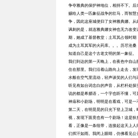
争夺雅典的保护神地位，相持不下。后
赐给人类一匹象征战争的壮马，而智慧
争，因此这座城便归了女神雅典娜。从此
讽刺的是，就连雅典娜女神也无力改变
期，她成了基督教堂；土耳其占领时期
成为土耳其军的火药库。。。历尽沧桑
知道自己是这个古老文明的第一象征。
我们到达的第一天晚上，在夜色中自山
住在那里。我们沿着山路向上走去，发
水般在空气里流动，轻声谈笑的人们与
听见有如台词念白的声音，从栏杆处探
说的都是希腊语，一个字也听不懂，可
神庙和小剧场，明明是在看戏，可是一
第二天，在明晃晃的日光下登上卫城，
视，发现下面竟也有一个剧场！这是狄
看，正像是一条纽带，连接起这天上人
们挥汗如雨。我闭上眼睛，仿佛看见公