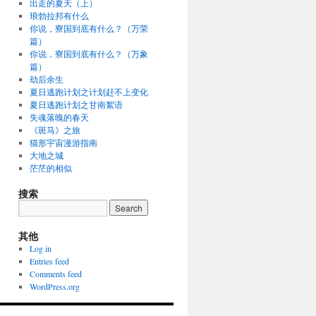
出走的夏天（上）
琅勃拉邦有什么
你说，寮国到底有什么？（万荣
篇）
你说，寮国到底有什么？（万象
篇）
劫后余生
夏日逃跑计划之计划赶不上变化
夏日逃跑计划之甘南絮语
失魂落魄的春天
《斑马》之旅
猫形宇宙漫游指南
大地之城
茫茫的相似
搜索
其他
Log in
Entries feed
Comments feed
WordPress.org