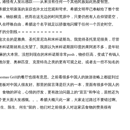
，难怪有人发出感叹――从来没有任何一个其他民族如此热爱智慧。
希腊文明衰落的哀叹也许太过悲观和苛求。希腊文明早已奉献给了整个世
休，物欲横流，然而在这无边的时间荒原中，只要仍然有人在仰望星空，
人在呼唤自由，希腊这个名字就足以骄傲地闪耀于任何一个历史时空。
下的分割线＝＝＝＝＝＝＝＝＝＝＝＝
这次去的是雅典、圣托里尼岛和米科诺斯岛。我觉得圣托里尼很美，尽管
米科诺斯就有点失望了。我原以为米科诺斯跟印度的果阿差不多，是年轻
麻的大本营。没想到现在的米科诺斯非常
posh
，物价巨高，变成了有钱人
德尔斐、奥林匹亚、克里特岛之类的更有可观之处。或者去一些不知名的
omas Grill
的餐厅也很有意思。之前看很多中国人的旅游攻略上都提到过
老板对中国人很友好。那里的留言薄是巨大的一本，里面有很多中国人的
、食物的评论，心情的抒发，更有政治问题上的“宣言”和争论，居然还为
个更大面大发感慨。。。希腊大概只此一家，大家走过路过不要错过啊。
潘生、陈生、何生”留的，他们对之前很多人对这家店食物的赞美很有