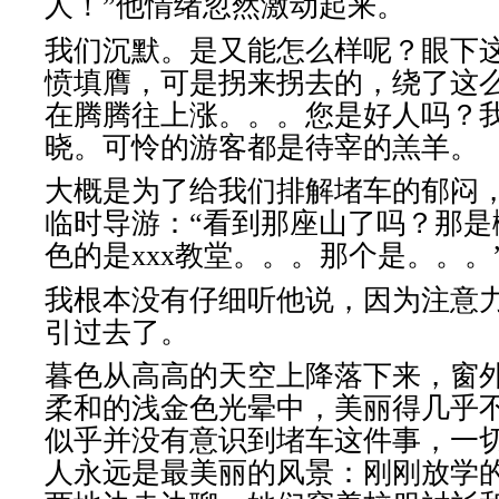
人！”他情绪忽然激动起来。
我们沉默。是又能怎么样呢？眼下
愤填膺，可是拐来拐去的，绕了这
在腾腾往上涨。。。您是好人吗？
晓。可怜的游客都是待宰的羔羊。
大概是为了给我们排解堵车的郁闷
临时导游：“看到那座山了吗？那是
色的是
xxx
教堂。。。那个是。。。
我根本没有仔细听他说，因为注意
引过去了。
暮色从高高的天空上降落下来，窗
柔和的浅金色光晕中，美丽得几乎
似乎并没有意识到堵车这件事，一
人永远是最美丽的风景：刚刚放学