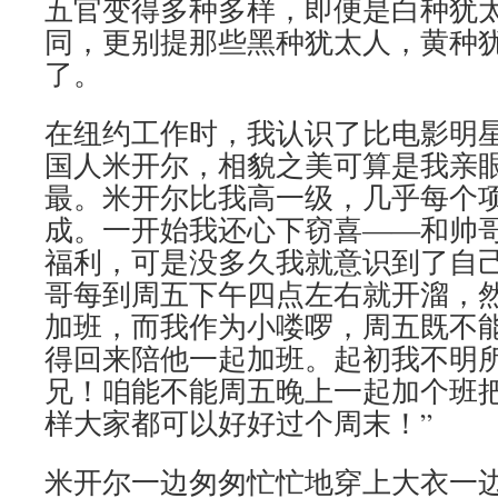
五官变得多种多样，即便是白种犹
同，更别提那些黑种犹太人，黄种
了。
在纽约工作时，我认识了比电影明
国人米开尔，相貌之美可算是我亲
最。米开尔比我高一级，几乎每个
成。一开始我还心下窃喜――和帅
福利，可是没多久我就意识到了自
哥每到周五下午四点左右就开溜，
加班，而我作为小喽啰，周五既不
得回来陪他一起加班。起初我不明所
兄！咱能不能周五晚上一起加个班
样大家都可以好好过个周末！”
米开尔一边匆匆忙忙地穿上大衣一边