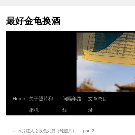
最好金龟换酒
Skip
Home
关于照片和
间隔年路
文章总目
to
相机
线
录
content
←
照片狂人之以色列篇（纯照片） － part 3