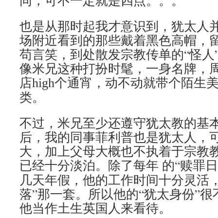
同，可不一定就是四点。。。”
也是从那时起我才意识到，犹太人
场附近看到的那些戴着黑色高帽，
苟言笑，到处散发宗教传单的“怪人
像米兄这种打扮时髦，一身名牌，
店
个通宵，动不动就带个陌生
high
类。
不过，米兄至少还遵守犹太教的基
后，我的同事菲利普也是犹太人，
大，加上父母大概也不执着于宗教
已经十分淡泊。除了每年
的“赎罪
几天年假，他的工作时间十分灵活，
落”那一套。所以他的“犹太身份”
他当作土生英国人来看待。