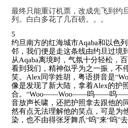
最终只能重订机票，改成先飞到约
列。白白多花了几百磅。。。
5
约旦南方的红海城市
和以色列
Aqaba
邻，我们便是走这条线由约旦过境
从
离境时，气氛十分轻松，百
Aqaba
看到我们，精神似乎为之一振，不
笑。
同学姓胡，粤语拼音是“
Alex
Wo
像是发现了新大陆，拿着
的护
Alex
合。“
――
――呜――呜―
Woo
Woo
音放声长啸，还把护照拿去跟他的
然有点无法理解他的笑点，可是为
染，也不由得张牙舞爪“呜”来“呜”