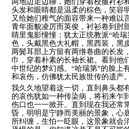
两地边走边聊，她们穿着校服衬衫
头发和眼睛都是温柔的棕色，笑容
又给她们稚气的面容带来一种难以
青年面貌凌厉而英俊，衬衫卷到肘
睛里鬼影憧憧；犹太正统教派“哈瑞
色，头戴黑色大礼帽，黑西装，黑
两鬓耳部上方留有两绺卷曲的长发
巾，穿着朴素的长袖长裙。看到他
中世纪的梦幻感。“哈瑞第”的脸上
和哀伤，仿佛犹太民族世传的遗产
我久久地望着这一切，直到鼻头都
的哀伤犹如一种传染病，将初来乍
伤口也一一掀开。直到现在我还常
昏，明明是宁静而美丽的景象，心
所纠缠，生怕一眨眼，这景象就会