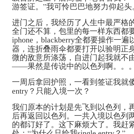
游签证。”我可怜巴巴地努力仰起头
进门之后，我经历了人生中最严格
全门还不算，包里的每一样东西都
，
全都要操作一遍
iphone
blackberry
器，连折叠雨伞都要打开以验明正
微的敌意所涤荡，自进门起我就不
――果然是传说中的以色列啊。。
一周后拿回护照，一看到签证我就
？只能入境一次？
entry
我们原本的计划是先飞到以色列，
后再返回以色列。一共入境以色列
的都订好了。这下麻烦大了。我赶
处：“为什么只给我
？”
single entry