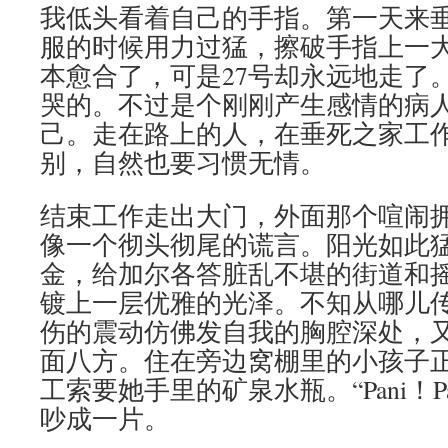
我低头看着自己的手指。第一天来
服的时候用力过猛，擦破手指上一
本愈合了，可是27号却永远地走了
哭的。不过是个刚刚产生感情的病
己。走在路上的人，在垂死之家工
别，自然也要习惯无情。
结束工作走出大门，外面那个喧闹
像一个彻头彻尾的谎言。阳光如此
金，给加尔各答脏乱不堪的街道和
镀上一层优雅的光泽。不知从哪儿
伤的震动仿佛发自我的胸腔深处，
面八方。住在旁边窝棚里的小孩子
工索要她手里的矿泉水瓶。“Pani！P
吵成一片。