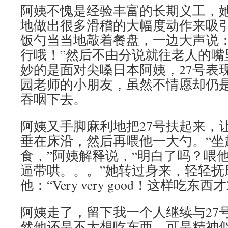
阿姨不愧是经验丰富的长期义工，
地做出很多滑稽的大幅度动作来吸引
饭勺当当地敲着餐盘，一边大声说：
行哦！”然后不由分说就往老人的嘴
妙的是面对尖嗓日本阿姨，27号表
园老师的小朋友，虽然不情愿却仍
吞咽下去。
阿姨又手脚麻利地把27号扶起来，
垂在床沿，然后再喂他一大勺。“坐
食，”阿姨解释说，“明白了吗？喂
逼带哄。。。”她转过身来，轻轻抚
他：“Very very good！这样吃东西
阿姨走了，留下我一个人继续与27号
然他还是不太想吃东西，可是精神