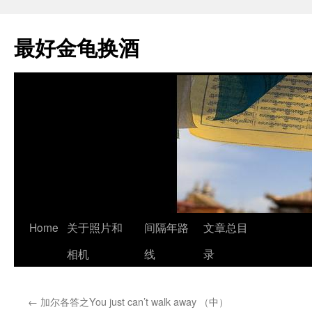
最好金龟换酒
Skip
Home
关于照片和
间隔年路
文章总目
to
相机
线
录
content
←
加尔各答之You just can’t walk away （中）