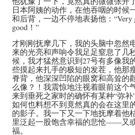
他犹豫了一下，竟然真的微微张开
日本阿姨的动作，在他吞咽的时候
和后背，一边不停地表扬他：“Very good
good！”
才刚刚抚摩几下，我的头脑中忽然
来的光亮和声响令我足足窒息了几
候，我才猛然意识到27号有多像我
些摸起来扎手的极短的发茬，他那
脊背，他深深凹陷的眼窝和高耸的
么像？！我震惊地注视着眼前这个
来到垂死之家时的确怀有某种“弥补
如何也料想不到竟然真的会在这里
的影子。我一下又一下地抚摩着他
里泛起一股饱含幸福的悲怆——又
福。