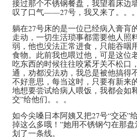
接过那个不锈钢餐盘，我望着床边
叹了口气——27号，我又来了。。
躺在27号床的是一位已经病入膏肓
走动，一切生活琐事都需要他人照
弱，他也没法正常进食，只能吞咽
食物。此前我也喂过他，可是这位
吃东西的时候往往咬紧牙关不松口
通，劝都没法劝，我总是被他搞得
不好意思，每当这时，只要有新来
地想要尝试给病人喂饭，我都会如释
交”给他们。。。
如今尖嗓日本阿姨又把27号“交还”
掉这么多哦！”她用不锈钢勺在那盘
划了一条线。