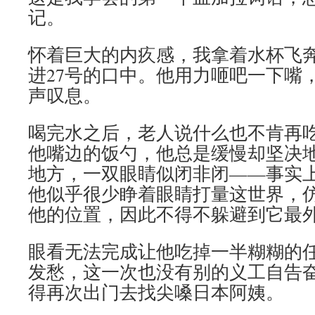
记。
怀着巨大的内疚感，我拿着水杯飞
进27号的口中。他用力咂吧一下嘴
声叹息。
喝完水之后，老人说什么也不肯再
他嘴边的饭勺，他总是缓慢却坚决
地方，一双眼睛似闭非闭——事实
他似乎很少睁着眼睛打量这世界，
他的位置，因此不得不躲避到它最
眼看无法完成让他吃掉一半糊糊的
发愁，这一次也没有别的义工自告
得再次出门去找尖嗓日本阿姨。