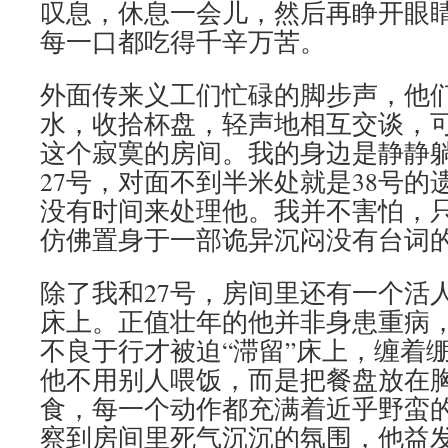
叹息，休息一会儿，然后再睁开眼
每一口都吃得千辛万苦。
外面传来义工们忙碌的脚步声，他
水，收拾杯盘，轻声地相互交谈，
这个寂寞的房间。我的身边是静静
27号，对面不到半米处就是38号的
没有时间来处理他。我并不害怕，
仿佛置身于一部诡异沉闷没有台词
除了我和27号，房间里还有一个活
床上。正值壮年的他并非身患重病
不良于行才被迫“滞留”床上，缠着
他不用别人喂饭，而是把餐盘放在
食，每一个动作都充满着近乎野蛮
察到房间里死气沉沉的氛围，他益