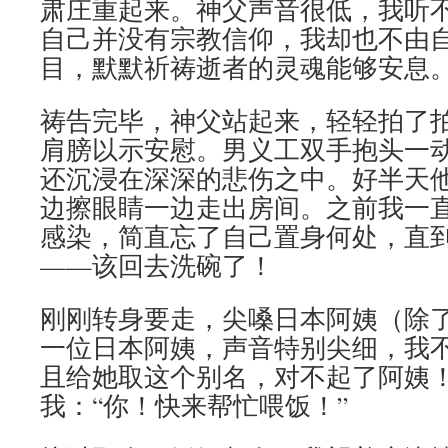
肃庄重起来。神父声音很低，我听
自己并没有宗教信仰，我却也不由
目，默默祈祷逝者的灵魂能够安息
祷告完毕，神父站起来，轻轻拍了
肩膀以示安慰。男义工双手抱头一
还沉浸在深深的悲伤之中。好半天
边擦眼睛一边走出房间。之前我一
感染，简直忘了自己置身何处，直
——该回去洗碗了！
刚刚转身要走，尖嗓日本阿姨（除
一位日本阿姨，声音特别尖细，我
且给她取这个别名，对不起了阿姨
我：“你！快来帮忙喂饭！”