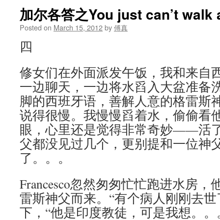
加尔各答之You just can’t wal
Posted on
March 15, 2012
by
傅真
四
修女们在外面派发午饭，我和来自
一边聊天，一边将水舀入大盆准备
脚的西班牙语，善解人意的格雷斯
说得很慢。我慢慢舀着水，偷偷看
眼，心里还是觉得非常奇妙——活
父都没见过几个，更别提和一位神
了。。。
Francesco忽然匆匆忙忙跑进水
雷斯神父而来。“有个病人刚刚去世
下，“他是印度教徒，可是我想。。