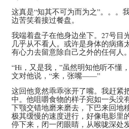
这真是“知其不可为而为之”。。。
边苦笑着接过餐盘。
我端着盘子在他身边坐下。27号目
几乎从不看人。或许是身体的病痛
有心力去留意除自己之外的任何人
“Hi，又是我，”虽然明知他听不懂
文对他说，“来，张嘴——”
这回他竟然乖乖张开了嘴。我赶紧
中。他咀嚼食物的样子宛如一头没
下颚交错地磨来磨去，下巴来回地
极其缓慢的速度进行，好像电影里
停下来，闭一闭眼睛，从喉咙深处