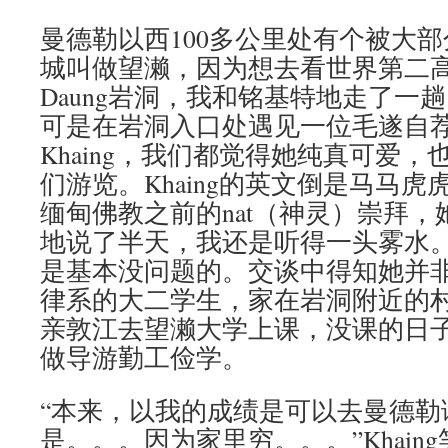
曼德勒以西100多公里处有个被大
城叫做望濑，因为想去看世界第二高的
Daung岩洞，我和铭基特地走了一
可是在岩洞入口处遇见一位毛遂自
Khaing，我们都觉得她纯真可爱
们游览。Khaing的英文倒是马马
缅甸佛教之前的nat（神灵）崇拜
地说了半天，我还是听得一头雾水
是基本没问题的。交谈中得知她并
律系的大二学生，家在岩洞附近的
亲敦江去望濑大学上课，没课的日
做导游勤工俭学。
“本来，以我的成绩是可以去曼德勒
是。。。因为家里穷。。。”Khain