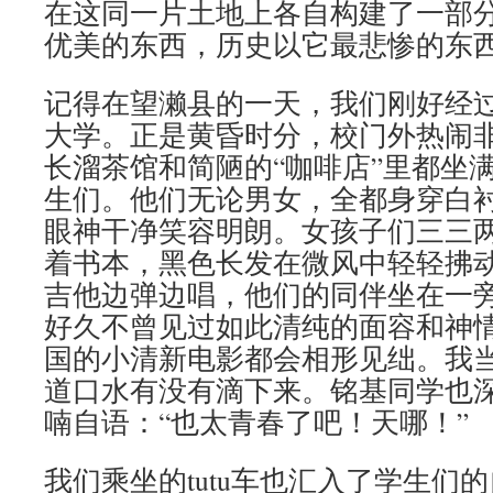
在这同一片土地上各自构建了一部
优美的东西，历史以它最悲惨的东
记得在望濑县的一天，我们刚好经过K
大学。正是黄昏时分，校门外热闹
长溜茶馆和简陋的“咖啡店”里都坐
生们。他们无论男女，全都身穿白
眼神干净笑容明朗。女孩子们三三
着书本，黑色长发在微风中轻轻拂
吉他边弹边唱，他们的同伴坐在一
好久不曾见过如此清纯的面容和神
国的小清新电影都会相形见绌。我
道口水有没有滴下来。铭基同学也
喃自语：“也太青春了吧！天哪！”
我们乘坐的tutu车也汇入了学生们