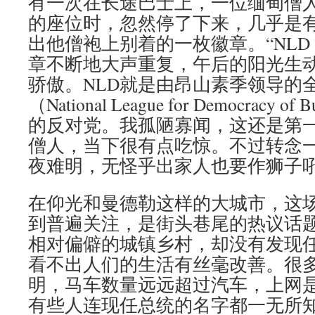
有一次在长途巴士上，一位缅甸僧
的座位时，忽然停了下来，几乎是
出他僧袍上别着的一枚徽章。“NLD
章不断地大声重复，午后的阳光生
骄傲。NLD就是由昂山素季领导的
（National League for Democrac
的反对党。我孤陋寡闻，这还是第
僧人，当下很有点吃惊。不过转念
夜难明，无怪乎出家人也要作狮子
在仰光和曼德勒这样的大城市，这
到普遍关注，是街头巷尾的热议话
相对偏僻的城镇乡村，却没有发现
看不出人们的生活有丝毫改善。很
明，马车数量远远超过汽车，上网
有些人连现任总统的名字都一无所