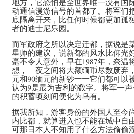
地方，它恐怕是全世界唯一没有国
动通信漫游信号的首都了。将军们
底隔离开来，比任何时候都更加孤
者的迪士尼乐园。
而军政府之所以决定迁都，据说是
星师的建议，说新都的风水比仰光
毫不令人意外，早在1987年，奈温
想，一夜之间将大额缅币尽数废弃，
元和90缅元的新钞一一它们都可以
认为9是最为吉利的数字。将军一声
的积蓄顷刻间便化为乌有。
据我所知，游客身份的外国人至今
内比都，就算进入也不能在城中自
可那日本人不知用了什么方法偷偷