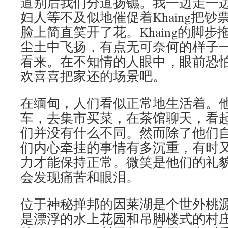
道别后我们分道扬镳。我一边走一
妇人等不及似地催促着Khaing把
脸上简直笑开了花。Khaing的脚
尘土中飞扬，有点无可奈何的样子
看来。在不知情的人眼中，眼前恐
欢喜喜把家还的场景吧。
在缅甸，人们看似正常地生活着。
车，去集市买菜，在茶馆聊天，看
们并没有什么不同。然而除了他们
们内心牵挂的事情有多沉重，有时
力才能保持正常。微笑是他们的礼
会发现痛苦和眼泪。
位于神秘掸邦的因莱湖是个世外桃
是漂浮的水上花园和吊脚楼式的村