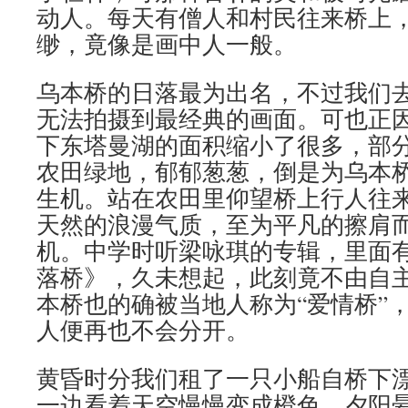
动人。每天有僧人和村民往来桥上
缈，竟像是画中人一般。
乌本桥的日落最为出名，不过我们
无法拍摄到最经典的画面。可也正
下东塔曼湖的面积缩小了很多，部
农田绿地，郁郁葱葱，倒是为乌本
生机。站在农田里仰望桥上行人往
天然的浪漫气质，至为平凡的擦肩
机。中学时听梁咏琪的专辑，里面
落桥》，久未想起，此刻竟不由自
本桥也的确被当地人称为“爱情桥”
人便再也不会分开。
黄昏时分我们租了一只小船自桥下
一边看着天空慢慢变成橙色。夕阳