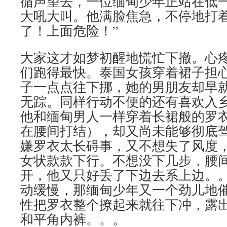
循声望去，一位缅甸少年正站在低
大吼大叫。他满脸焦急，不停地打着
了！上面危险！”
大家这才如梦初醒地慌忙下撤。心
们跑得最快。泰国女孩穿着裙子担
子一点点往下挪，她的男朋友却早
无踪。同样行动不便的还有喜欢入
他和缅甸男人一样穿着长裙般的罗
在腰间打结），却又尚未能够彻底
嫌罗衣太长碍事，又不想失了风度
女状款款下行。不想没下几步，腰
开，他又只好丢了下边去系上边。
动缓慢，那缅甸少年又一个劲儿地
性把罗衣整个撩起来就往下冲，露
和平角内裤。。。