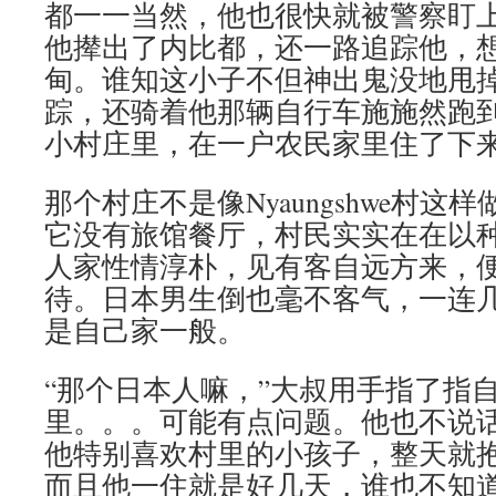
都一一当然，他也很快就被警察盯
他撵出了内比都，还一路追踪他，
甸。谁知这小子不但神出鬼没地甩
踪，还骑着他那辆自行车施施然跑
小村庄里，在一户农民家里住了下
那个村庄不是像Nyaungshwe村
它没有旅馆餐厅，村民实实在在以
人家性情淳朴，见有客自远方来，
待。日本男生倒也毫不客气，一连
是自己家一般。
“那个日本人嘛，”大叔用手指了指
里。。。可能有点问题。他也不说
他特别喜欢村里的小孩子，整天就
而且他一住就是好几天，谁也不知