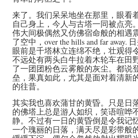
来了。我们呆呆地坐在那里，眼看
自己身上，今人与古塔一同被点亮
伟大间极偶然又仿佛宿命般的相遇
了空中，over the hills and far 
眼前是千塔林立连绵不绝，壮观得
不远处有两头白牛拉着木轮车在田
了一团团粉色云雾般的灰尘。都说
垒，果真如此，尤其是面对着清新
的往昔。
其实我也喜欢蒲甘的黄昏。只是日
的佛塔上总是游人如织，笑语喧哗
静。不过有一日的黄昏倒是令我记
一个瑰丽的日落，满天尽是彩带般