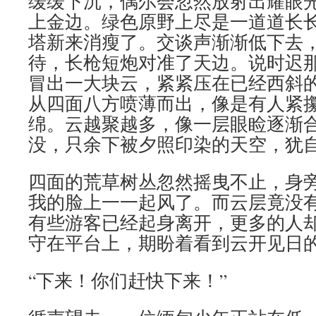
缓缓下沉，偶尔会忽然放射出耀眼
上金边。绿色原野上尽是一道道长
塔新来消瘦了。交谈声渐渐低下去
待，长枪短炮对准了天边。说时迟
冒出一大块云，紧紧压在已经西斜
从四面八方喷薄而出，像是有人紧
绵。云越聚越多，像一层眼睑逐渐
没，只余下被夕照印染的天空，犹
四面的荒草树丛忽然摇曳不止，身
我的脸上一一起风了。而云层竟没
有些游客已经起身离开，更多的人
守在平台上，期盼着看到云开见日
“下来！你们赶快下来！”