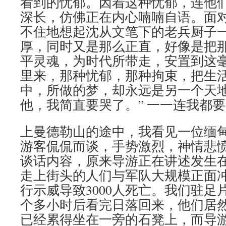
看到的忧郁。因着这种忧郁，连他
深长，仿佛正在内心喃喃自语。面
不住地想起沈从文笔下的老兵厨子一
厚，同时又是那么正直，好像是把
平灵魂，为时代所带走，安置到这
里来，那种忧郁，那种拘束，把生
中，所做的梦，却永远是另一个天
他，我简直要哭了。” 一一连我都
上曼德勒山的途中，我看见一位缅
游客侃侃而谈，手势激烈，神情悲
谈话内容，原来导游正在讲述发生在1
走上街头的人们与军队大规模正面
行示威导致3000人死亡。我们驻足
个多小时后看完日落回来，他们居
已经累得坐在一旁的石凳上，而导