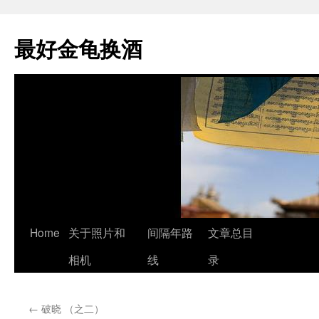
最好金龟换酒
Skip
Home
关于照片和
间隔年路
文章总目
to
相机
线
录
content
←
破晓 （之二）