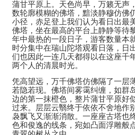
蒲甘平原上。天色尚早，万籁无声
数轮廓模糊的佛塔，黯淡静穆仿佛
小径，赤足登上我们认为看日出最美的
佛塔，坐在最高的平台上静静等待
年中最热的一段日子，游客数量本
时分集中在瑞山陀塔观看日落，日
们也因此一连几天都得以在这座千
两个人的清晨时光。
凭高望远，万千佛塔仿佛隔了一层
若隐若现。佛塔间雾霭纠缠，如群
边的第一抹橙色，整片蒲甘平原好
过来。层层云翳终于依依不舍地作
袅飘飞又渐渐消散。一座座古塔也
色和俊逸的线条，宛如凸面浮雕般
青翠的树丛之中。