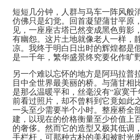
短短几分钟，人群与马车一阵风般
仿佛只是幻觉。回首凝望蒲甘平原
见，一座座古塔已然变成黑色剪影
有幽怨。这片土地就像老人一样，
凉。我终于明白日出时的辉煌都是
是一千年，繁华盛景终究要化作旷
另一个难以忘怀的地方是阿玛拉普
目中全世界最美丽的桥。与蒲甘相
是那么温暖平和，丝毫没有“寂寞千
前看过照片，却不曾料到它竟如此
一头至少需要半个小时。整座桥全
建，以现在的价格衡量至少价值上
的奢侈。然而它的造型又极其低调
手栏杆，可那种古朴的美和被时光