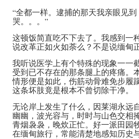
“全都一样。逮捕的那天我亲眼见到
哭。。。”
这顿饭简直吃不下去了。我感到一
说改革正如火如荼么？不是说缅甸
我听说医学上有个特殊的现象一一
受到已不存在的那条腿上的疼痛。
情形便是如此，伤筋动骨难免步履
这条坏肢竟是根本不曾切除干净。
无论岸上发生了什么，因莱湖永远
幽幽，波光容与，时时与山色交相
青烟袅袅，晚炊正忙。好一派田园
在缅甸旅行，常能清楚地感知历史