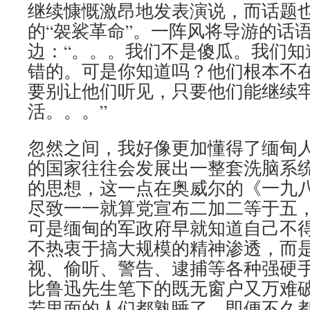
继续慷慨激昂地发表演说，而话题也已
的“袈裟革命”。一阵风将导游的话
边：“。。。我们不是傻瓜。我们知
错的。可是你知道吗？他们根本不
要别让他们听见，只要他们能继续
活。。。”
忽然之间，我好像更加懂得了缅甸
的国家往往会发展出一整套洗脑系
的思想，这一点在奥威尔的《一九
尽致一一就算党宣布二加二等于五
可是缅甸的军政府早就知道自己不
不热衷于搞大规模的精神渗透，而
视、偷听、警告、逮捕等各种强硬
比鲁迅先生笔下的既无窗户又万难
若里面的人们都熟睡了，即便不久