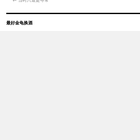
最好金龟换酒