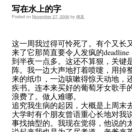
写在水上的字
Posted on
November 27, 2006
by
傅真
这一周我过得可怜死了。有个又长又臭的
来了它那简直要令人发疯的deadli
到半夜一点多。这还不算狠，关键
阵。我一边大声地打着喷嚏，用掉
来的纸巾，一边咳嗽得惊天动地，
疾书。连本来买好的葡萄牙女歌手
浪费了。做人难哪。
追究我生病的起因，大概是上周末
大学时有个朋友曾语重心长地对我
事找抽型的。我现在觉得，他说的
说起来我也是为了尽孝道。老爹来