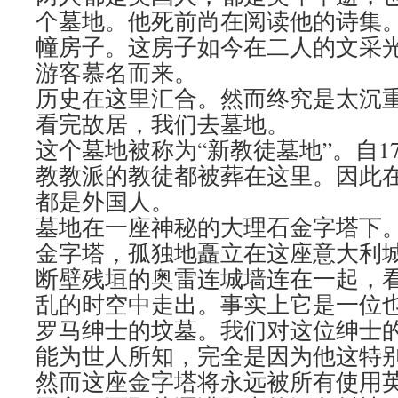
个墓地。他死前尚在阅读他的诗集
幢房子。这房子如今在二人的文采
游客慕名而来。
历史在这里汇合。然而终究是太沉
看完故居，我们去墓地。
这个墓地被称为“新教徒墓地”。自1
教教派的教徒都被葬在这里。因此
都是外国人。
墓地在一座神秘的大理石金字塔下
金字塔，孤独地矗立在这座意大利
断壁残垣的奥雷连城墙连在一起，
乱的时空中走出。事实上它是一位
罗马绅士的坟墓。我们对这位绅士的
能为世人所知，完全是因为他这特
然而这座金字塔将永远被所有使用