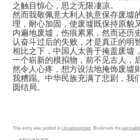
之触目惊心，思之无限凄凉。
然而我敬佩意大利人执意保存废墟
理，耐心加固，使废墟既保持原貌
内遍地废墟，伤痕累累，然而还历
认奋斗过后的失败，才是真正的明
相比之下，中国人太善于掩盖废墟
一个崭新的模拟物，前不见古人，
然令人心疼，想方设法地掩饰废墟
我糟蹋。中华民族充满了悲剧，我
圆结局。
This entry was posted in
Uncategorized
. Bookmark the
permalin
←
当时只道是寻常