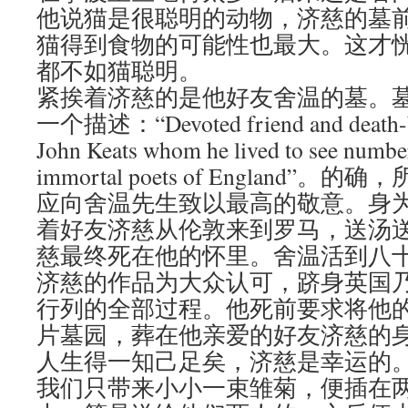
他说猫是很聪明的动物，济慈的墓
猫得到食物的可能性也最大。这才
都不如猫聪明。
紧挨着济慈的是他好友舍温的墓。
一个描述：“Devoted friend and death-b
John Keats whom he lived to see numb
immortal poets of England
应向舍温先生致以最高的敬意。身
着好友济慈从伦敦来到罗马，送汤
慈最终死在他的怀里。舍温活到八
济慈的作品为大众认可，跻身英国
行列的全部过程。他死前要求将他
片墓园，葬在他亲爱的好友济慈的
人生得一知己足矣，济慈是幸运的
我们只带来小小一束雏菊，便插在