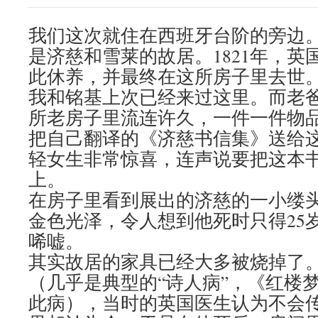
我们这次就住在西班牙台阶的旁边
是济慈和雪莱的故居。1821年，英
此休养，并最终在这所房子里去世
我和铭基上次已经来过这里。而老
所老房子里流连许久，一件一件物
把自己翻译的《济慈书信集》送给
轻女生非常惊喜，连声说要把这本
上。
在房子里看到展出的济慈的一小缕
金色光泽，令人想到他死时只得25
唏嘘。
其实故居的家具已经大多被烧掉了
（几乎是典型的“诗人病”，《红楼
此病），当时的英国医生认为不会