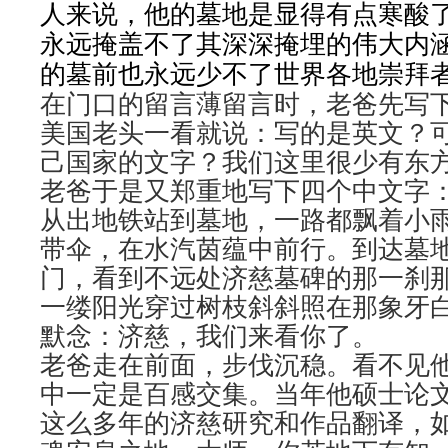
人来说，他的墓地是显得有点寒酸
永远掩盖不了其深深掩埋的伟大内
的墓前也永远少不了世界各地崇拜
在门口的留言薄留言时，老爸先写
美国老头一看就说：写的是英文？
己国家的文字？我们这里很少有东
老爸于是又郑重地写下四个中文字
从出地铁站到墓地，一路都飘着小
带伞，在水汽茵蕴中前行。到达墓
门，看到不远处济慈墓碑的那一刹
一缕阳光穿过树枝斜斜照在那象牙
默念：济慈，我们来看你了。
老爸走在前面，步伐沉稳。看不见
中一定是百感交集。当年他硕士论
这么多年的济慈研究和作品翻译，