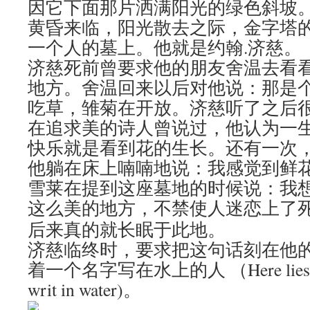
因它下面那片洒满阳光的绿色斜坡
黄昏来临，阳光散去之际，金字塔
一个人的墓上。他就是约翰.济慈。
济慈死前曾要求他的朋友舍温去看
地方。舍温回来以后对他说：那是
吃草，雏菊在开放。济慈听了之后
在追求美的诗人曾说过，他认为一
快乐就是看到花的生长。还有一次
他躺在床上喃喃地说：我感觉到鲜
雪莱在提到这座墓地的时候说：我
这么美的地方，不禁使人迷恋上了
后来真的就长眠于此地。
济慈临终时，要求把这句话刻在他
着一个名字写在水上的人 （Here lies one
writ in water)。