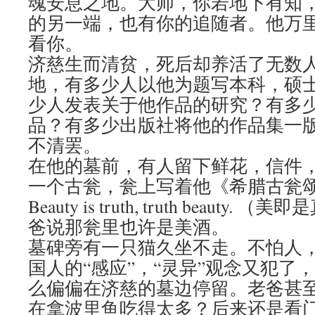
魂安息之地。大师，你若地下有知
的另一端，也有你的追随者。他万
看你。
济慈生而清贫，死后却养活了无数
地，有多少人以他为题写本科，硕
少人发表关于他作品的研究？有多
品？有多少出版社将他的作品集一
不清罢。
在他的墓前，有人留下鲜花，信件
一个古瓮，瓮上写着他《希腊古瓮
Beauty is truth, truth beaut
爸说那瓮里也许是美酒。
墓碑旁有一只猫久坐不走。不怕人
国人的“感应”，“灵异”观念又犯了
么偏偏在济慈的墓边停留。老爸甚
在拿波里鱼吃得太多？后来还是看