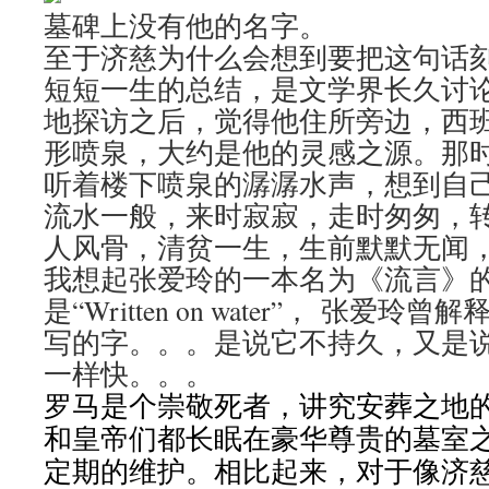
墓碑上没有他的名字。
至于济慈为什么会想到要把这句话
短短一生的总结，是文学界长久讨
地探访之后，觉得他住所旁边，西
形喷泉，大约是他的灵感之源。那
听着楼下喷泉的潺潺水声，想到自
流水一般，来时寂寂，走时匆匆，
人风骨，清贫一生，生前默默无闻
我想起张爱玲的一本名为《流言》
是“Written on water”， 张爱
写的字。。。是说它不持久，又是
一样快。。。
罗马是个崇敬死者，讲究安葬之地
和皇帝们都长眠在豪华尊贵的墓室
定期的维护。相比起来，对于像济