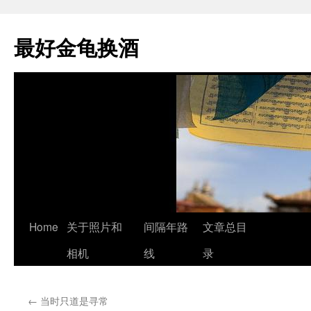
最好金龟换酒
Skip
Home
关于照片和
间隔年路
文章总目
to
相机
线
录
content
←
当时只道是寻常