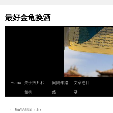
最好金龟换酒
Skip
Home
关于照片和
间隔年路
文章总目
to
相机
线
录
content
←
岛屿合唱团（上）