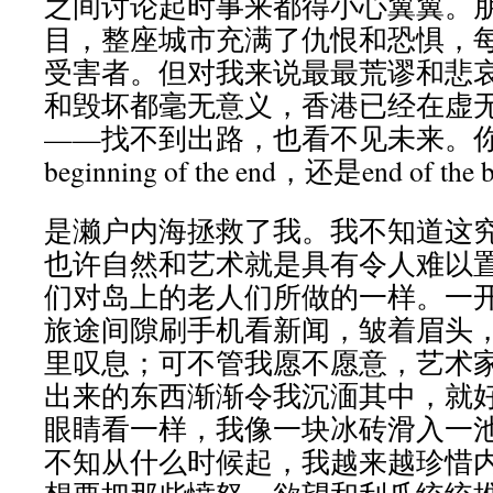
之间讨论起时事来都得小心翼翼。
目，整座城市充满了仇恨和恐惧，
受害者。但对我来说最最荒谬和悲
和毁坏都毫无意义，香港已经在虚
——找不到出路，也看不见未来。
beginning of the end，还是end of the 
是濑户内海拯救了我。我不知道这
也许自然和艺术就是具有令人难以
们对岛上的老人们所做的一样。一
旅途间隙刷手机看新闻，皱着眉头
里叹息；可不管我愿不愿意，艺术
出来的东西渐渐令我沉湎其中，就
眼睛看一样，我像一块冰砖滑入一
不知从什么时候起，我越来越珍惜