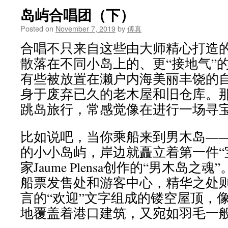
岛屿合唱团（下）
Posted on
November 7, 2019
by
傅真
合唱不只来自这些由大师精心打造
散落在不同小岛上的、更“接地气”
有些被放置在濑户内海美丽丰饶的
身于废弃已久的老木屋和旧仓库。
跳岛旅行，常感觉像在进行一场寻
比如说吧，当你乘船来到男木岛——
的小小岛屿，岸边就矗立着第一件“
家Jaume Plensa创作的“男木岛
船票发售处和游客中心，精华之处
言的“欢迎”文字组成的镂空屋顶，
地覆盖着港口建筑，又宛如羽毛一